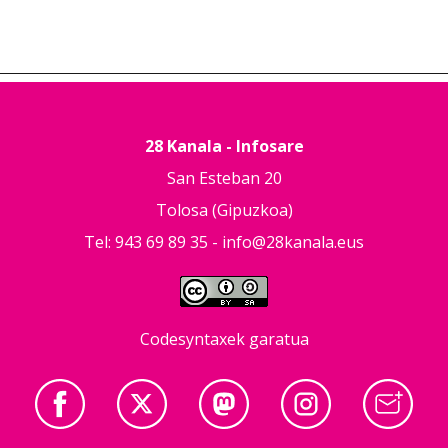
28 Kanala - Infosare
San Esteban 20
Tolosa (Gipuzkoa)
Tel: 943 69 89 35 -
info@28kanala.eus
Codesyntaxek garatua