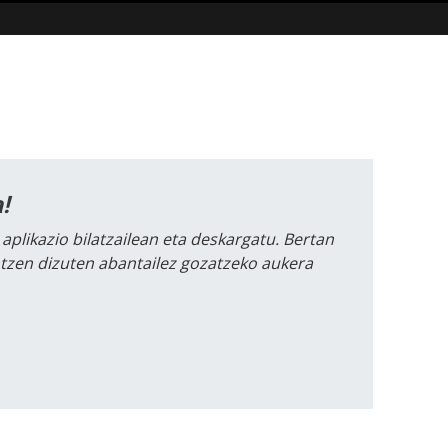
!
 aplikazio bilatzailean eta deskargatu. Bertan
intzen dizuten abantailez gozatzeko aukera