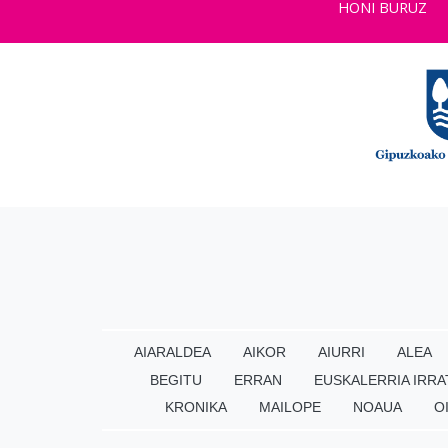
HONI BURUZ
AIARALDEA
AIKOR
AIURRI
ALEA
BEGITU
ERRAN
EUSKALERRIA IRRA
KRONIKA
MAILOPE
NOAUA
O