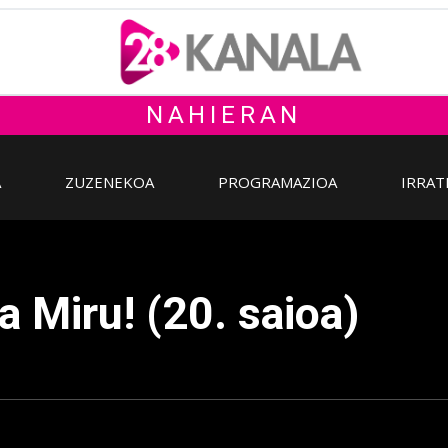
NAHIERAN
A
ZUZENEKOA
PROGRAMAZIOA
IRRAT
a Miru! (20. saioa)