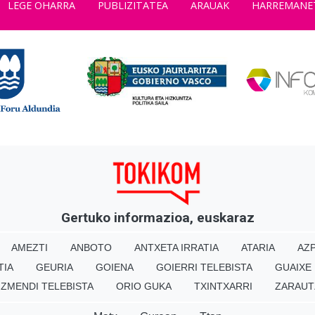
LEGE OHARRA
PUBLIZITATEA
ARAUAK
HARREMANE
Gertuko informazioa, euskaraz
AMEZTI
ANBOTO
ANTXETA IRRATIA
ATARIA
AZP
TIA
GEURIA
GOIENA
GOIERRI TELEBISTA
GUAIXE
IZMENDI TELEBISTA
ORIO GUKA
TXINTXARRI
ZARAUT