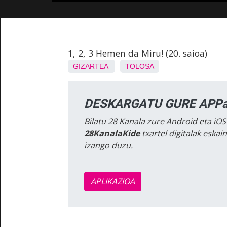
1, 2, 3 Hemen da Miru! (20. saioa)
GIZARTEA
TOLOSA
DESKARGATU GURE APPa
Bilatu 28 Kanala zure Android eta iOS
28KanalaKide
txartel digitalak eska
izango duzu.
APLIKAZIOA