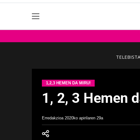
TELEBIST
1,2,3 HEMEN DA MIRU!
1, 2, 3 Hemen d
Erredakzioa
2020ko apirilaren 29a