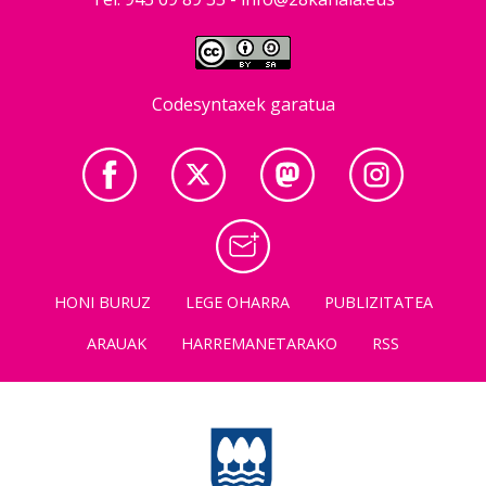
Codesyntaxek garatua
HONI BURUZ
LEGE OHARRA
PUBLIZITATEA
ARAUAK
HARREMANETARAKO
RSS