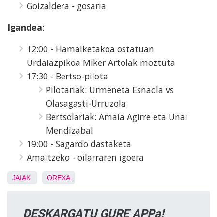
Goizaldera - gosaria
Igandea
:
12:00 - Hamaiketakoa ostatuan
Urdaiazpikoa Miker Artolak moztuta
17:30 - Bertso-pilota
Pilotariak: Urmeneta Esnaola vs
Olasagasti-Urruzola
Bertsolariak: Amaia Agirre eta Unai
Mendizabal
19:00 - Sagardo dastaketa
Amaitzeko - oilarraren igoera
JAIAK
OREXA
DESKARGATU GURE APPa!