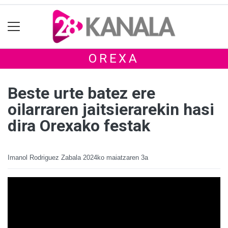
OREXA
Beste urte batez ere
oilarraren jaitsierarekin hasi
dira Orexako festak
Imanol Rodriguez Zabala
2024ko maiatzaren 3a