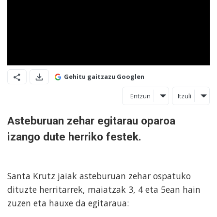
Gehitu gaitzazu Googlen
Entzun
Itzuli
Asteburuan zehar egitarau oparoa
izango dute herriko festek.
Santa Krutz jaiak asteburuan zehar ospatuko
dituzte herritarrek, maiatzak 3, 4 eta 5ean hain
zuzen eta hauxe da egitaraua: