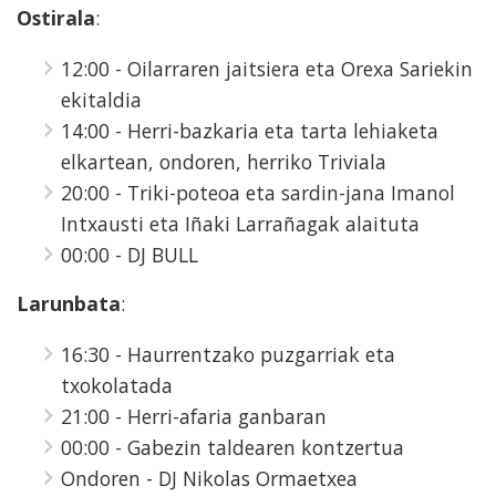
Ostirala
:
12:00 - Oilarraren jaitsiera eta Orexa Sariekin
ekitaldia
14:00 - Herri-bazkaria eta tarta lehiaketa
elkartean, ondoren, herriko Triviala
20:00 - Triki-poteoa eta sardin-jana Imanol
Intxausti eta Iñaki Larrañagak alaituta
00:00 - DJ BULL
Larunbata
:
16:30 - Haurrentzako puzgarriak eta
txokolatada
21:00 - Herri-afaria ganbaran
00:00 - Gabezin taldearen kontzertua
Ondoren - DJ Nikolas Ormaetxea