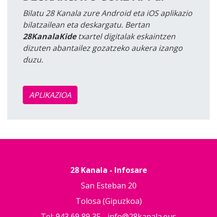
Bilatu 28 Kanala zure Android eta iOS aplikazio
bilatzailean eta deskargatu. Bertan
28KanalaKide
txartel digitalak eskaintzen
dizuten abantailez gozatzeko aukera izango
duzu.
APLIKAZIOA
28 Kanala - Infosare
San Esteban 20
Tolosa (Gipuzkoa)
Tel: 943 69 89 35 -
info@28kanala.eus