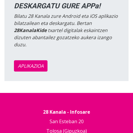
DESKARGATU GURE APPa!
Bilatu 28 Kanala zure Android eta iOS aplikazio
bilatzailean eta deskargatu. Bertan
28KanalaKide
txartel digitalak eskaintzen
dizuten abantailez gozatzeko aukera izango
duzu.
APLIKAZIOA
28 Kanala - Infosare
San Esteban 20
Tolosa (Gipuzkoa)