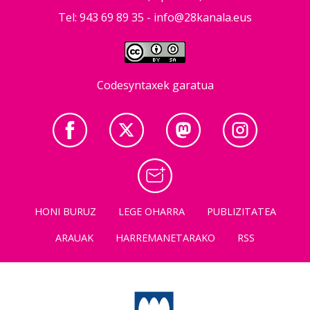
Tel: 943 69 89 35 -
info@28kanala.eus
Codesyntaxek garatua
HONI BURUZ
LEGE OHARRA
PUBLIZITATEA
ARAUAK
HARREMANETARAKO
RSS