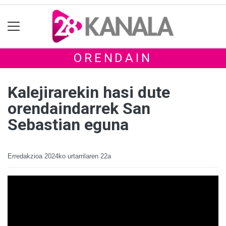
ORENDAIN
Kalejirarekin hasi dute
orendaindarrek San
Sebastian eguna
Erredakzioa
2024ko urtarrilaren 22a