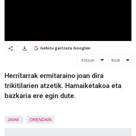
Gehitu gaitzazu Googlen
Entzun
Itzuli
Herritarrak ermitaraino joan dira
trikitilarien atzetik. Hamaiketakoa eta
bazkaria ere egin dute.
JAIAK
ORENDAIN