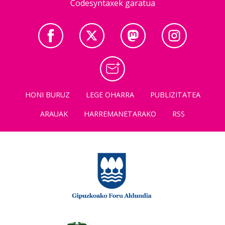
Codesyntaxek garatua
HONI BURUZ
LEGE OHARRA
PUBLIZITATEA
ARAUAK
HARREMANETARAKO
RSS