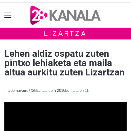
LIZARTZA
Lehen aldiz ospatu zuten
pintxo lehiaketa eta maila
altua aurkitu zuten Lizartzan
maidernavarro@28kanala.com
2016ko irailaren 11