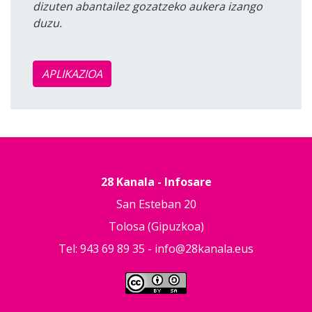
dizuten abantailez gozatzeko aukera izango
duzu.
APLIKAZIOA
28 Kanala - Infosare
San Esteban 20
Tolosa (Gipuzkoa)
Tel: 943 69 89 35 -
info@28kanala.eus