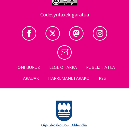
Codesyntaxek garatua
HONI BURUZ
LEGE OHARRA
PUBLIZITATEA
ARAUAK
HARREMANETARAKO
RSS