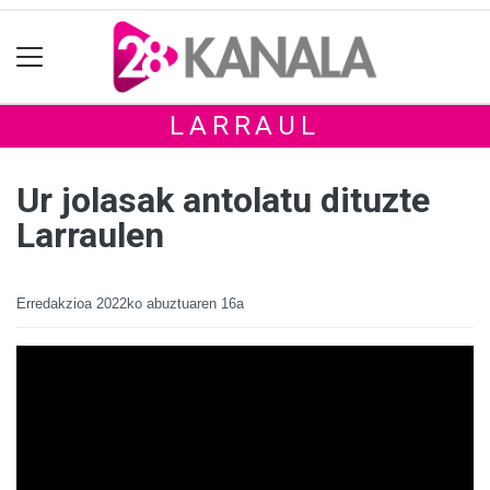
LARRAUL
Ur jolasak antolatu dituzte
Larraulen
Erredakzioa
2022ko abuztuaren 16a