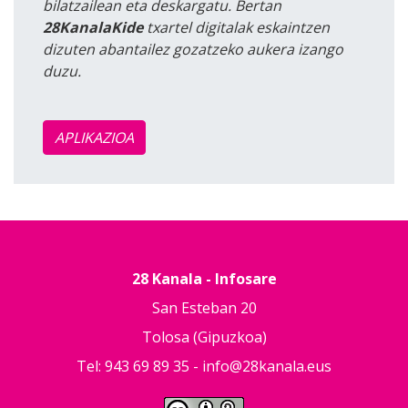
bilatzailean eta deskargatu. Bertan
28KanalaKide
txartel digitalak eskaintzen
dizuten abantailez gozatzeko aukera izango
duzu.
APLIKAZIOA
28 Kanala - Infosare
San Esteban 20
Tolosa (Gipuzkoa)
Tel: 943 69 89 35 -
info@28kanala.eus