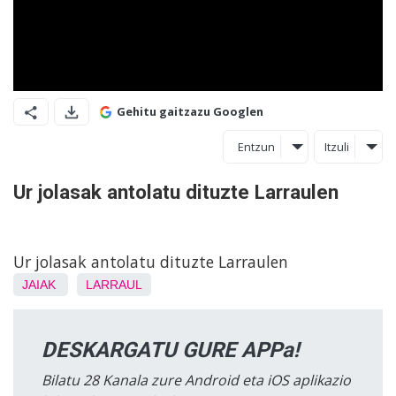
Gehitu gaitzazu Googlen
Entzun
Itzuli
Ur jolasak antolatu dituzte Larraulen
Ur jolasak antolatu dituzte Larraulen
JAIAK
LARRAUL
DESKARGATU GURE APPa!
Bilatu 28 Kanala zure Android eta iOS aplikazio