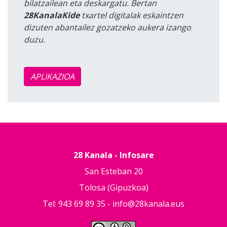
bilatzailean eta deskargatu. Bertan
28KanalaKide
txartel digitalak eskaintzen
dizuten abantailez gozatzeko aukera izango
duzu.
APLIKAZIOA
28 Kanala - Infosare
San Esteban 20
Tolosa (Gipuzkoa)
Tel: 943 69 89 35 -
info@28kanala.eus