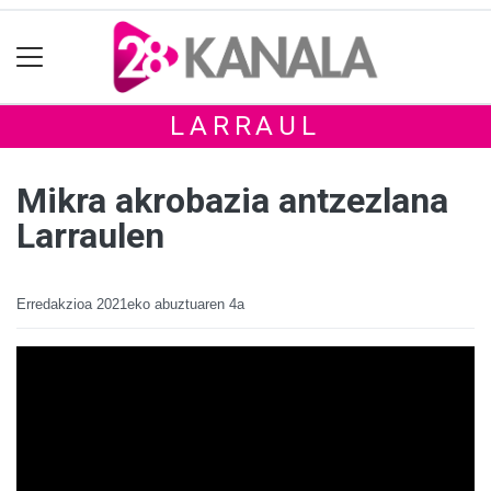
LARRAUL
Mikra akrobazia antzezlana
Larraulen
Erredakzioa
2021eko abuztuaren 4a