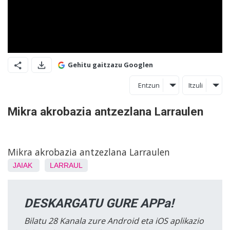
Gehitu gaitzazu Googlen
Entzun
Itzuli
Mikra akrobazia antzezlana Larraulen
Mikra akrobazia antzezlana Larraulen
JAIAK
LARRAUL
DESKARGATU GURE APPa!
Bilatu 28 Kanala zure Android eta iOS aplikazio