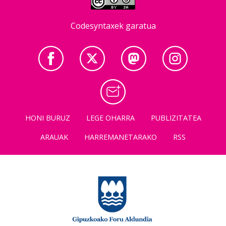
Codesyntaxek garatua
HONI BURUZ
LEGE OHARRA
PUBLIZITATEA
ARAUAK
HARREMANETARAKO
RSS