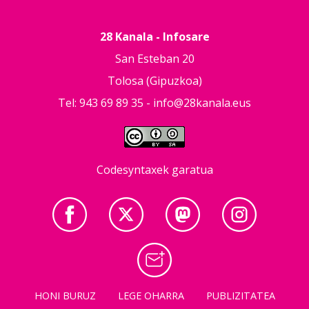
28 Kanala - Infosare
San Esteban 20
Tolosa (Gipuzkoa)
Tel: 943 69 89 35 -
info@28kanala.eus
Codesyntaxek garatua
HONI BURUZ
LEGE OHARRA
PUBLIZITATEA