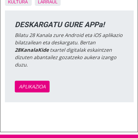
KULTURA
LARRAUL
DESKARGATU GURE APPa!
Bilatu 28 Kanala zure Android eta iOS aplikazio
bilatzailean eta deskargatu. Bertan
28KanalaKide
txartel digitalak eskaintzen
dizuten abantailez gozatzeko aukera izango
duzu.
APLIKAZIOA