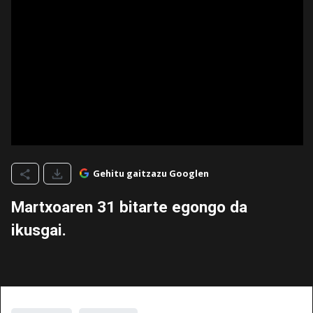
Gehitu gaitzazu Googlen
Martxoaren 31 bitarte egongo da
ikusgai.