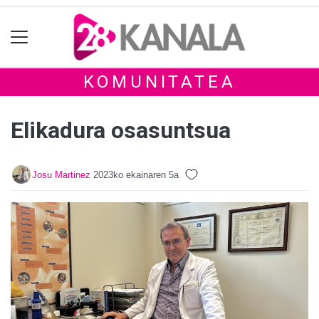
KOMUNITATEA
Elikadura osasuntsua
Josu Martinez
2023ko ekainaren 5a