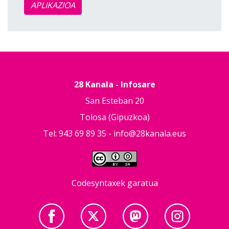
APLIKAZIOA
28 Kanala - Infosare
San Esteban 20
Tolosa (Gipuzkoa)
Tel: 943 69 89 35 -
info@28kanala.eus
Codesyntaxek garatua