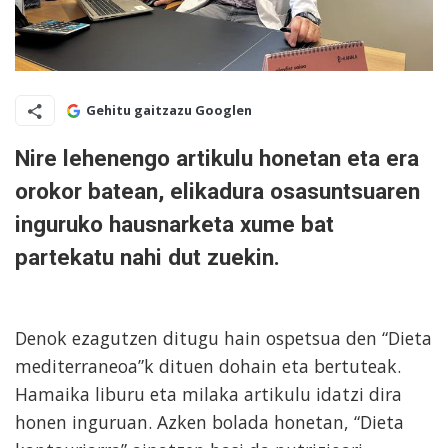
Gehitu gaitzazu Googlen
Nire lehenengo artikulu honetan eta era
orokor batean, elikadura osasuntsuaren
inguruko hausnarketa xume bat
partekatu nahi dut zuekin.
Denok ezagutzen ditugu hain ospetsua den “Dieta
mediterraneoa”k dituen dohain eta bertuteak.
Hamaika liburu eta milaka artikulu idatzi dira
honen inguruan. Azken bolada honetan, “Dieta