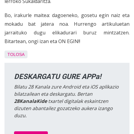
lerroko Sukaldaritza.
Bo, irakurle maitea: dagoeneko, gosetu egin naiz eta
mokadu bat jatera noa. Hurrengo artikuluetan
jarraituko dugu elikadurari buruz mintzatzen.
Bitartean, ongi izan eta ON EGIN!!
TOLOSA
DESKARGATU GURE APPa!
Bilatu 28 Kanala zure Android eta iOS aplikazio
bilatzailean eta deskargatu. Bertan
28KanalaKide
txartel digitalak eskaintzen
dizuten abantailez gozatzeko aukera izango
duzu.