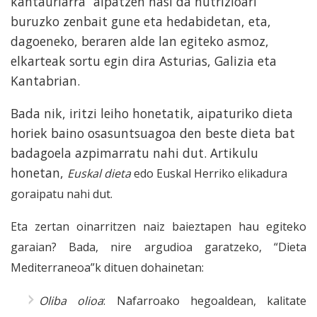
kantauriarra” aipatzen hasi da nutrizioari
buruzko zenbait gune eta hedabidetan, eta,
dagoeneko, beraren alde lan egiteko asmoz,
elkarteak sortu egin dira Asturias, Galizia eta
Kantabrian.
Bada nik, iritzi leiho honetatik, aipaturiko dieta
horiek baino osasuntsuagoa den beste dieta bat
badagoela azpimarratu nahi dut. Artikulu
honetan,
Euskal dieta
edo Euskal Herriko elikadura
goraipatu nahi dut.
Eta zertan oinarritzen naiz baieztapen hau egiteko
garaian? Bada, nire argudioa garatzeko, “Dieta
Mediterraneoa”k dituen dohainetan:
Oliba olioa
: Nafarroako hegoaldean, kalitate