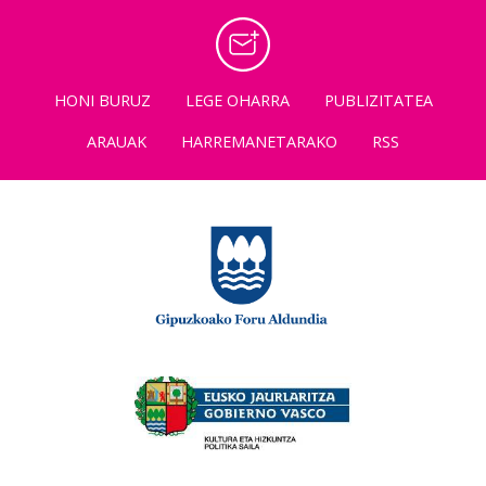
HONI BURUZ
LEGE OHARRA
PUBLIZITATEA
ARAUAK
HARREMANETARAKO
RSS