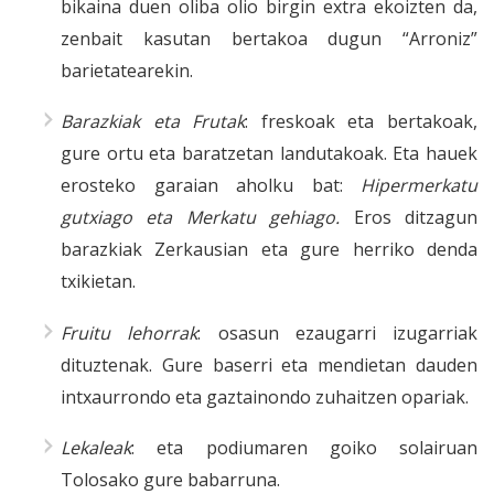
bikaina duen oliba olio birgin extra ekoizten da,
zenbait kasutan bertakoa dugun “Arroniz”
barietatearekin.
Barazkiak eta Frutak
: freskoak eta bertakoak,
gure ortu eta baratzetan landutakoak. Eta hauek
erosteko garaian aholku bat:
Hipermerkatu
gutxiago eta Merkatu gehiago.
Eros ditzagun
barazkiak Zerkausian eta gure herriko denda
txikietan.
Fruitu lehorrak
: osasun ezaugarri izugarriak
dituztenak. Gure baserri eta mendietan dauden
intxaurrondo eta gaztainondo zuhaitzen opariak.
Lekaleak
: eta podiumaren goiko solairuan
Tolosako gure babarruna.