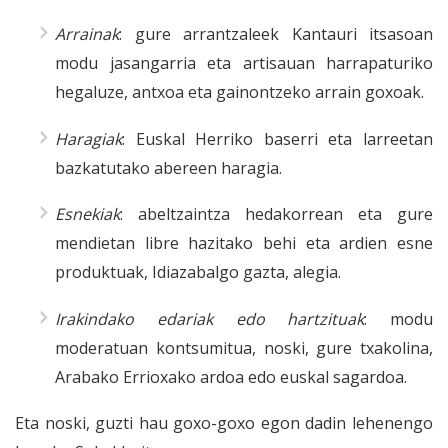
Arrainak
: gure arrantzaleek Kantauri itsasoan
modu jasangarria eta artisauan harrapaturiko
hegaluze, antxoa eta gainontzeko arrain goxoak.
Haragiak
: Euskal Herriko baserri eta larreetan
bazkatutako abereen haragia.
Esnekiak
: abeltzaintza hedakorrean eta gure
mendietan libre hazitako behi eta ardien esne
produktuak, Idiazabalgo gazta, alegia.
Irakindako edariak edo hartzituak
: modu
moderatuan kontsumitua, noski, gure txakolina,
Arabako Errioxako ardoa edo euskal sagardoa.
Eta noski, guzti hau goxo-goxo egon dadin lehenengo