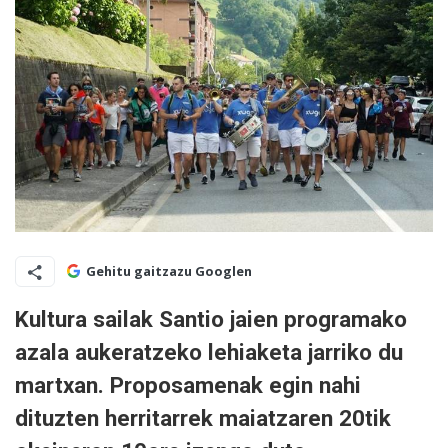
Gehitu gaitzazu Googlen
Kultura sailak Santio jaien programako
azala aukeratzeko lehiaketa jarriko du
martxan. Proposamenak egin nahi
dituzten herritarrek maiatzaren 20tik