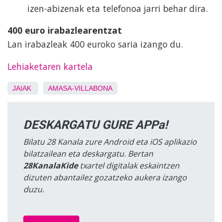
izen-abizenak eta telefonoa jarri behar dira.
400 euro irabazlearentzat
Lan irabazleak 400 euroko saria izango du.
Lehiaketaren kartela
JAIAK
AMASA-VILLABONA
DESKARGATU GURE APPa!
Bilatu 28 Kanala zure Android eta iOS aplikazio
bilatzailean eta deskargatu. Bertan
28KanalaKide
txartel digitalak eskaintzen
dizuten abantailez gozatzeko aukera izango
duzu.