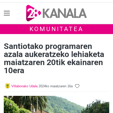
KOMUNITATEA
Santiotako programaren
azala aukeratzeko lehiaketa
maiatzaren 20tik ekainaren
10era
Villabonako Udala
2024ko maiatzaren 16a