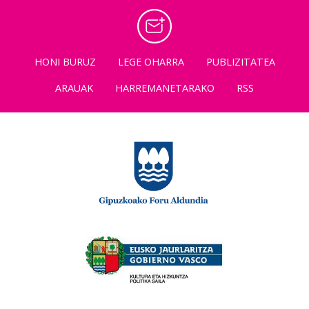
HONI BURUZ
LEGE OHARRA
PUBLIZITATEA
ARAUAK
HARREMANETARAKO
RSS