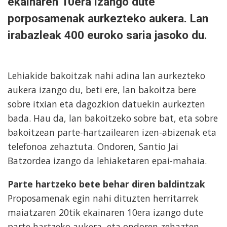
ekainaren 10era izango dute
porposamenak aurkezteko aukera. Lan
irabazleak 400 euroko saria jasoko du.
Lehiakide bakoitzak nahi adina lan aurkezteko
aukera izango du, beti ere, lan bakoitza bere
sobre itxian eta dagozkion datuekin aurkezten
bada. Hau da, lan bakoitzeko sobre bat, eta sobre
bakoitzean parte-hartzailearen izen-abizenak eta
telefonoa zehaztuta. Ondoren, Santio Jai
Batzordea izango da lehiaketaren epai-mahaia.
Parte hartzeko bete behar diren baldintzak
Proposamenak egin nahi dituzten herritarrek
maiatzaren 20tik ekainaren 10era izango dute
parte hartzeko aukera, eta ondoren zehazten