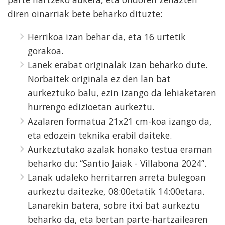
diren oinarriak bete beharko dituzte:
Herrikoa izan behar da, eta 16 urtetik
gorakoa.
Lanek erabat originalak izan beharko dute.
Norbaitek originala ez den lan bat
aurkeztuko balu, ezin izango da lehiaketaren
hurrengo edizioetan aurkeztu.
Azalaren formatua 21x21 cm-koa izango da,
eta edozein teknika erabil daiteke.
Aurkeztutako azalak honako testua eraman
beharko du: “Santio Jaiak - Villabona 2024”.
Lanak udaleko herritarren arreta bulegoan
aurkeztu daitezke, 08:00etatik 14:00etara.
Lanarekin batera, sobre itxi bat aurkeztu
beharko da, eta bertan parte-hartzailearen