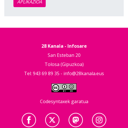
APLIKAZIOA
28 Kanala - Infosare
San Esteban 20
Tolosa (Gipuzkoa)
Tel: 943 69 89 35 -
info@28kanala.eus
Codesyntaxek garatua