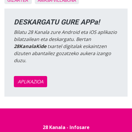
GIZARTEA
AMASA-VILLABONA
DESKARGATU GURE APPa!
Bilatu 28 Kanala zure Android eta iOS aplikazio
bilatzailean eta deskargatu. Bertan
28KanalaKide
txartel digitalak eskaintzen
dizuten abantailez gozatzeko aukera izango
duzu.
APLIKAZIOA
28 Kanala - Infosare