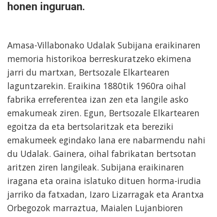
honen inguruan.
Amasa-Villabonako Udalak Subijana eraikinaren
memoria historikoa berreskuratzeko ekimena
jarri du martxan, Bertsozale Elkartearen
laguntzarekin. Eraikina 1880tik 1960ra oihal
fabrika erreferentea izan zen eta langile asko
emakumeak ziren. Egun, Bertsozale Elkartearen
egoitza da eta bertsolaritzak eta bereziki
emakumeek egindako lana ere nabarmendu nahi
du Udalak. Gainera, oihal fabrikatan bertsotan
aritzen ziren langileak. Subijana eraikinaren
iragana eta oraina islatuko dituen horma-irudia
jarriko da fatxadan, Izaro Lizarragak eta Arantxa
Orbegozok marraztua, Maialen Lujanbioren