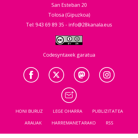
San Esteban 20
Tolosa (Gipuzkoa)
Tel: 943 69 89 35 -
info@28kanala.eus
Codesyntaxek garatua
HONI BURUZ
LEGE OHARRA
PUBLIZITATEA
ARAUAK
HARREMANETARAKO
RSS