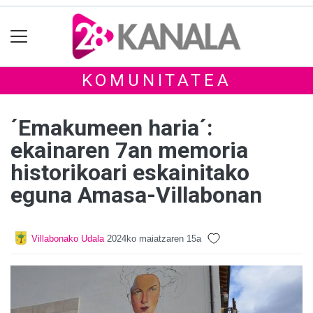
KOMUNITATEA
´Emakumeen haria´:
ekainaren 7an memoria
historikoari eskainitako
eguna Amasa-Villabonan
Villabonako Udala
2024ko maiatzaren 15a