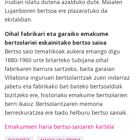
irudian islatu dutena azalduko dute. Maialen
Lujanbioren bertsoa ere plazaratuko da
ekitaldian.
Oihal fabrikari eta garaiko emakume
bertsolariei eskainitako bertso saioa
Bertso saio tematikoak aukera emango digu
1880-1960 urte bitarteko Subijana oihal
fabrikaren barrura sartzeko, baita garaian
Villabona inguruan bertsolaritzak zuen indarraz
jabetu eta fabrikako bat-bateko bertsoaldiak
bizitzeko ere, historiako emakume bertsolarien
berri ikasiz. Bertsolaritzaren memoria
berreskuratzea ere badu helburu bertso saioak.
Emakumeen haria bertso-saioaren kartela