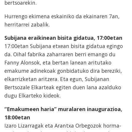
bertsoarekin.
Hurrengo ekimena eskainiko da ekainaren 7an,
herritarrei zabalik.
Subijana eraikinean bisita gidatua, 17:00etan
17:00etan Subijana etxean bisita gidatua egingo
da. Oihal fabrika zaharraren berri emango du
Fanny Alonsok, eta bertan lanean aritutako
emakume adinekoak gonbidatuko dira bereziki,
elkarrizketan aritzera. Eta egun, Subijanan
Bertsozale Elkarteak egiten duen lana azalduko
dugu Elkarteko kideok.
“Emakumeen haria” muralaren inaugurazioa,
18:00etan
Izaro Lizarragak eta Arantxa Orbegozok horma-