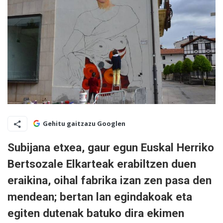
Gehitu gaitzazu Googlen
Subijana etxea, gaur egun Euskal Herriko
Bertsozale Elkarteak erabiltzen duen
eraikina, oihal fabrika izan zen pasa den
mendean; bertan lan egindakoak eta
egiten dutenak batuko dira ekimen