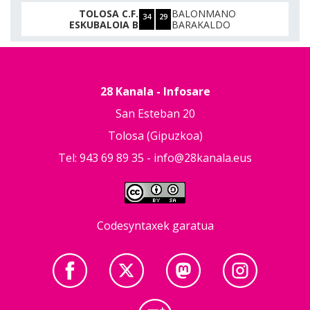
TOLOSA C.F.
BALONMANO
34
29
ESKUBALOIA B
BARAKALDO
28 Kanala - Infosare
San Esteban 20
Tolosa (Gipuzkoa)
Tel: 943 69 89 35 -
info@28kanala.eus
Codesyntaxek garatua