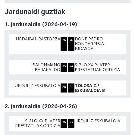
Jardunaldi guztiak
1. jardunaldia (2026-04-19)
URDAIBAI IRASTORZA
DONE PEDRO
26
26
HONDARRIBIA
BIDASOA
BALONMANO
SIGLO XX PLATER
35
24
BARAKALDO
PRESTATUAK ORDIZIA
URDULIZ ESKUBALOIA
TOLOSA C.F.
28
21
ESKUBALOIA B
2. jardunaldia (2026-04-26)
SIGLO XX PLATER
URDULIZ ESKUBALOIA
36
27
PRESTATUAK ORDIZIA