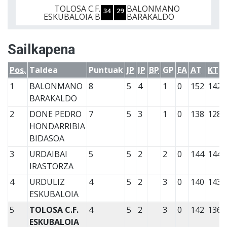
TOLOSA C.F.
BALONMANO
34
29
ESKUBALOIA B
BARAKALDO
Sailkapena
Pos.
Taldea
Puntuak
JP
IP
BP
GP
EA
AT
KT
1
BALONMANO
8
5
4
1
0
152
142
BARAKALDO
2
DONE PEDRO
7
5
3
1
0
138
128
HONDARRIBIA
BIDASOA
3
URDAIBAI
5
5
2
2
0
144
144
IRASTORZA
4
URDULIZ
4
5
2
3
0
140
143
ESKUBALOIA
5
TOLOSA C.F.
4
5
2
3
0
142
136
ESKUBALOIA