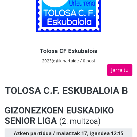
Tolosa CF Eskubaloia
2023(e)tik partaide / 0 post
Jarraitu
TOLOSA C.F. ESKUBALOIA B
GIZONEZKOEN EUSKADIKO
SENIOR LIGA
(2. multzoa)
Azken partidua / maiatzak 17, igandea 12:15