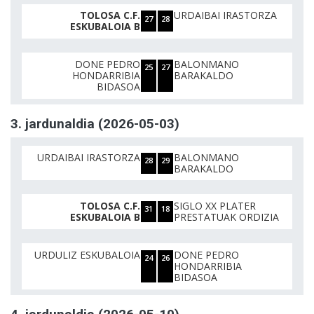
TOLOSA C.F.
URDAIBAI IRASTORZA
27
28
ESKUBALOIA B
DONE PEDRO
BALONMANO
25
27
HONDARRIBIA
BARAKALDO
BIDASOA
3. jardunaldia (2026-05-03)
URDAIBAI IRASTORZA
BALONMANO
28
29
BARAKALDO
TOLOSA C.F.
SIGLO XX PLATER
31
18
ESKUBALOIA B
PRESTATUAK ORDIZIA
URDULIZ ESKUBALOIA
DONE PEDRO
24
26
HONDARRIBIA
BIDASOA