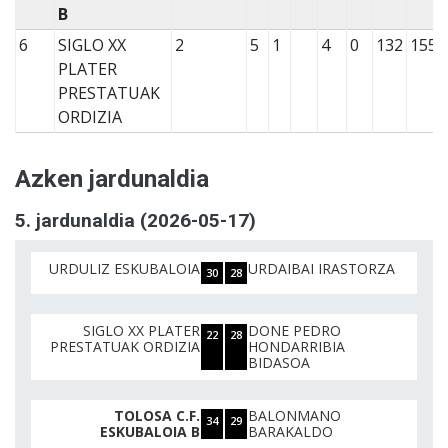
B
6
SIGLO XX
2
5
1
4
0
132
155
PLATER
PRESTATUAK
ORDIZIA
Azken jardunaldia
5. jardunaldia (2026-05-17)
URDULIZ ESKUBALOIA
URDAIBAI IRASTORZA
30
28
SIGLO XX PLATER
DONE PEDRO
22
28
PRESTATUAK ORDIZIA
HONDARRIBIA
BIDASOA
TOLOSA C.F.
BALONMANO
34
29
ESKUBALOIA B
BARAKALDO