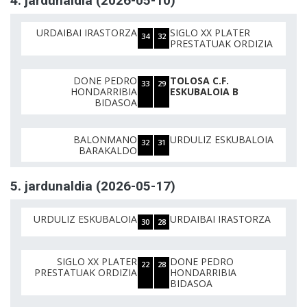
4. jardunaldia (2026-05-10)
URDAIBAI IRASTORZA
SIGLO XX PLATER
34
32
PRESTATUAK ORDIZIA
DONE PEDRO
TOLOSA C.F.
33
29
HONDARRIBIA
ESKUBALOIA B
BIDASOA
BALONMANO
URDULIZ ESKUBALOIA
32
31
BARAKALDO
5. jardunaldia (2026-05-17)
URDULIZ ESKUBALOIA
URDAIBAI IRASTORZA
30
28
SIGLO XX PLATER
DONE PEDRO
22
28
PRESTATUAK ORDIZIA
HONDARRIBIA
BIDASOA