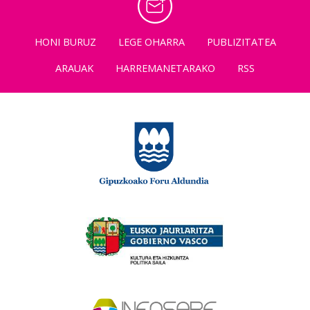
HONI BURUZ
LEGE OHARRA
PUBLIZITATEA
ARAUAK
HARREMANETARAKO
RSS
×