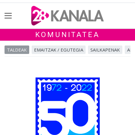
KOMUNITATEA
TALDEAK
EMAITZAK / EGUTEGIA
SAILKAPENAK
ALB