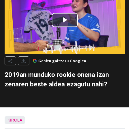
Gehitu gaitzazu Googlen
2019an munduko rookie onena izan
zenaren beste aldea ezagutu nahi?
KIROLA