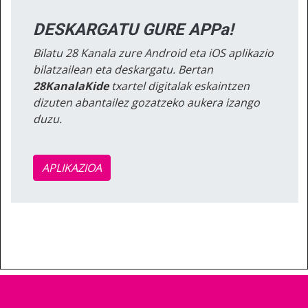
DESKARGATU GURE APPa!
Bilatu 28 Kanala zure Android eta iOS aplikazio
bilatzailean eta deskargatu. Bertan
28KanalaKide
txartel digitalak eskaintzen
dizuten abantailez gozatzeko aukera izango
duzu.
APLIKAZIOA