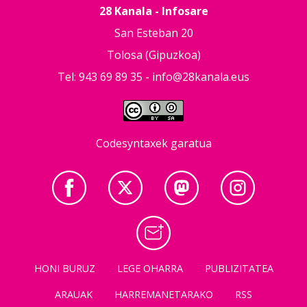
28 Kanala - Infosare
San Esteban 20
Tolosa (Gipuzkoa)
Tel: 943 69 89 35 -
info@28kanala.eus
Codesyntaxek garatua
HONI BURUZ
LEGE OHARRA
PUBLIZITATEA
ARAUAK
HARREMANETARAKO
RSS