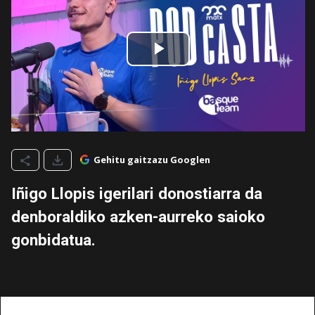
Gehitu gaitzazu Googlen
Iñigo Llopis igerilari donostiarra da
denboraldiko azken-aurreko saioko
gonbidatua.