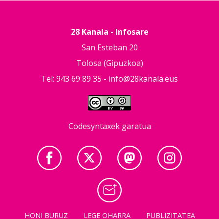
28 Kanala - Infosare
San Esteban 20
Tolosa (Gipuzkoa)
Tel: 943 69 89 35 -
info@28kanala.eus
Codesyntaxek garatua
HONI BURUZ
LEGE OHARRA
PUBLIZITATEA