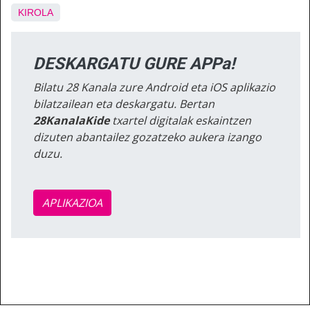
KIROLA
DESKARGATU GURE APPa!
Bilatu 28 Kanala zure Android eta iOS aplikazio
bilatzailean eta deskargatu. Bertan
28KanalaKide
txartel digitalak eskaintzen
dizuten abantailez gozatzeko aukera izango
duzu.
APLIKAZIOA