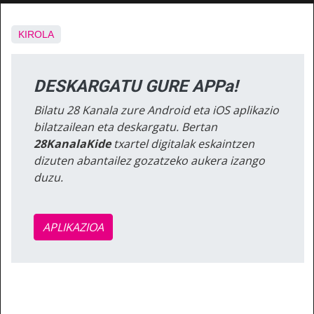
KIROLA
DESKARGATU GURE APPa!
Bilatu 28 Kanala zure Android eta iOS aplikazio
bilatzailean eta deskargatu. Bertan
28KanalaKide
txartel digitalak eskaintzen
dizuten abantailez gozatzeko aukera izango
duzu.
APLIKAZIOA