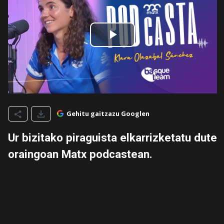
Gehitu gaitzazu Googlen
Ur bizitako piraguista elkarrizketatu dute
oraingoan Matx podcastean.