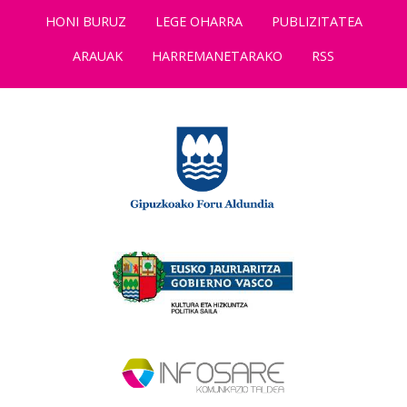
HONI BURUZ
LEGE OHARRA
PUBLIZITATEA
ARAUAK
HARREMANETARAKO
RSS