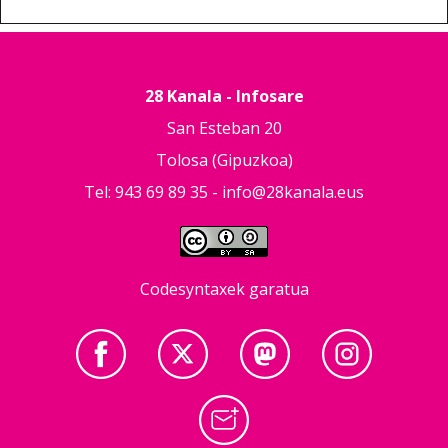
28 Kanala - Infosare
San Esteban 20
Tolosa (Gipuzkoa)
Tel: 943 69 89 35 -
info@28kanala.eus
Codesyntaxek garatua