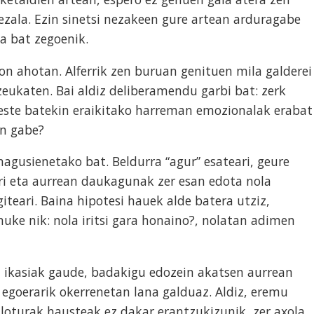
ezala. Ezin sinetsi nezakeen gure artean arduragabe
a bat zegoenik.
ion ahotan. Alferrik zen buruan genituen mila galderei
eukaten. Bai aldiz deliberamendu garbi bat: zerk
este batekin eraikitako harreman emozionalak erabat
an gabe?
nagusienetako bat. Beldurra “agur” esateari, geure
ri eta aurrean daukagunak zer esan edota nola
iteari. Baina hipotesi hauek alde batera utziz,
nuke nik: nola iritsi gara honaino?, nolatan adimen
z ikasiak gaude, badakigu edozein akatsen aurrean
egoerarik okerrenetan lana galduaz. Aldiz, eremu
 loturak hausteak ez dakar erantzukizunik, zer axola