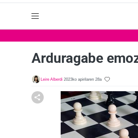
Arduragabe emoz
Leire Alberdi
2023ko apirilaren 28a