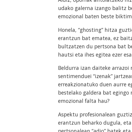
udako galerna izango balitz b
emozional baten beste biktim
Honela, “ghosting” hitza guzt
erantzun bat ematea, ez baitz
bultzatzen du pertsona bat b
hautsi eta ihes egitea ezer es
Beldurra izan daiteke arrazoi 
sentimenduei “izenak” jartzea
erreakzionatuko duen aurre eg
bestelako galdera bat egingo 
emozional falta hau?
Aspektu profesionalean guzti
erantzun beharko dugula, eta 
pertsonalean “adio” batek eta