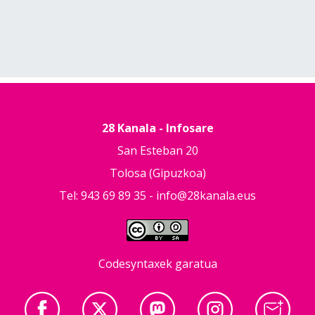
28 Kanala - Infosare
San Esteban 20
Tolosa (Gipuzkoa)
Tel: 943 69 89 35 -
info@28kanala.eus
Codesyntaxek garatua