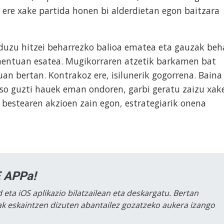
u ere xake partida honen bi alderdietan egon baitzara
 duzu hitzei beharrezko balioa ematea eta gauzak beh
mentuan esatea. Mugikorraren atzetik barkamen bat
uan bertan. Kontrakoz ere, isilunerik gogorrena. Baina
so guzti hauek eman ondoren, garbi geratu zaizu xak
la bestearen akzioen zain egon, estrategiarik onena
 APPa!
 eta iOS aplikazio bilatzailean eta deskargatu. Bertan
lak eskaintzen dizuten abantailez gozatzeko aukera izango