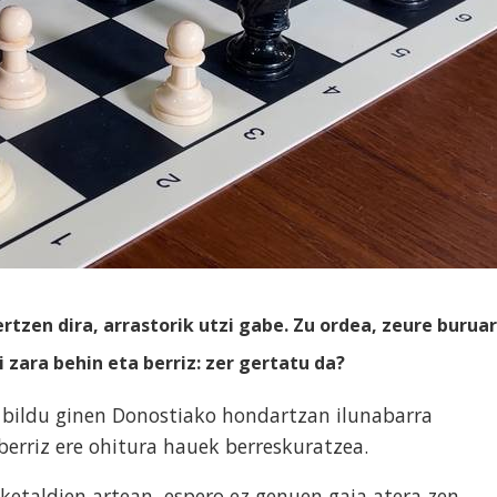
zen dira, arrastorik utzi gabe. Zu ordea, zeure buruar
 zara behin eta berriz: zer gertatu da?
n bildu ginen Donostiako hondartzan ilunabarra
berriz ere ohitura hauek berreskuratzea.
zketaldien artean, espero ez genuen gaia atera zen