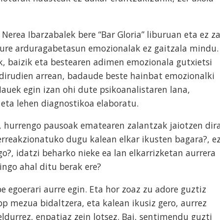
 Nerea Ibarzabalek bere “Bar Gloria” liburuan eta ez za
 geure arduragabetasun emozionalak ez gaitzala mindu.
ik, baizik eta bestearen adimen emozionala gutxietsi
a dirudien arrean, badaude beste hainbat emozionalki
auek egin izan ohi dute psikoanalistaren lana,
eta lehen diagnostikoa elaboratu.
, hurrengo pausoak ematearen zalantzak jaiotzen dira
 erreakzionatuko dugu kalean elkar ikusten bagara?, e
o?, idatzi beharko nieke ea lan elkarrizketan aurrera
ingo ahal ditu berak ere?
be egoerari aurre egin. Eta hor zoaz zu adore guztiz
pp mezua bidaltzera, eta kalean ikusiz gero, aurrez
ldurrez, enpatiaz zein lotsez. Bai, sentimendu guzti