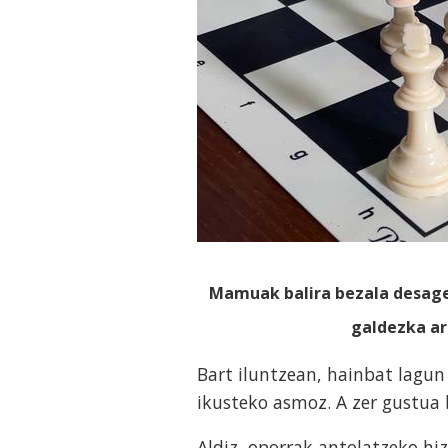
Mamuak balira bezala desagert
galdezka ari
Bart iluntzean, hainbat lagu
ikusteko asmoz. A zer gustua 
Aldiz, oporrak antolatzeko hi