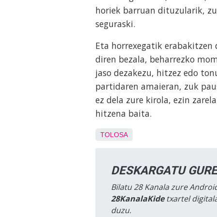
horiek barruan dituzularik, z
seguraski.
Eta horrexegatik erabakitzen
diren bezala, beharrezko mo
jaso dezakezu, hitzez edo ton
partidaren amaieran, zuk pau
ez dela zure kirola, ezin zare
hitzena baita.
TOLOSA
DESKARGATU GURE
Bilatu 28 Kanala zure Android
28KanalaKide
txartel digita
duzu.