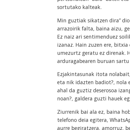
sortutako kalteak.
Min guztiak sikatzen dira” dio
arrazoirik falta, baina aizu,
Ez naiz ari sentimenduez soil
izanaz. Hain zuzen ere, bitxi
umezurtz geratu ez direnak. H
arduragabearen buruan sartu 
Ezjakintasunak itota nolabait
eta nik idazten badiot?, nola
ahal da guztiz deserosoa izang
noan?, galdera guzti hauek eg
Ziurrenik bai ala ez, baina ho
telefono deia egitera, WhatsA
aurre begiratzera, amorruz, be