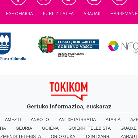
LEGE OHARRA
PUBLIZITATEA
ARAUAK
HARREMANE
Gertuko informazioa, euskaraz
AMEZTI
ANBOTO
ANTXETA IRRATIA
ATARIA
AZP
TIA
GEURIA
GOIENA
GOIERRI TELEBISTA
GUAIXE
IZMENDI TELEBISTA
ORIO GUKA
TXINTXARRI
ZARAUT