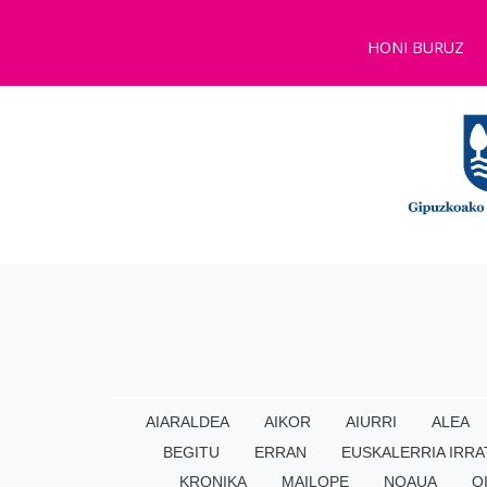
HONI BURUZ
AIARALDEA
AIKOR
AIURRI
ALEA
BEGITU
ERRAN
EUSKALERRIA IRRA
KRONIKA
MAILOPE
NOAUA
O