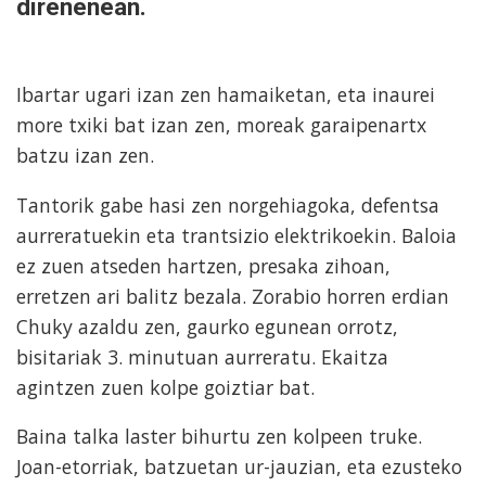
direnenean.
Ibartar ugari izan zen hamaiketan, eta inaurei
more txiki bat izan zen, moreak garaipenartx
batzu izan zen.
Tantorik gabe hasi zen norgehiagoka, defentsa
aurreratuekin eta trantsizio elektrikoekin. Baloia
ez zuen atseden hartzen, presaka zihoan,
erretzen ari balitz bezala. Zorabio horren erdian
Chuky azaldu zen, gaurko egunean orrotz,
bisitariak 3. minutuan aurreratu. Ekaitza
agintzen zuen kolpe goiztiar bat.
Baina talka laster bihurtu zen kolpeen truke.
Joan-etorriak, batzuetan ur-jauzian, eta ezusteko