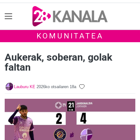
KOMUNITATEA
Aukerak, soberan, golak
faltan
Lauburu KE
2026ko otsailaren 18a