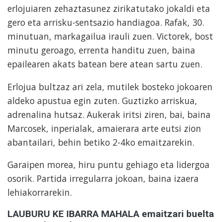
erlojuiaren zehaztasunez zirikatutako jokaldi eta
gero eta arrisku-sentsazio handiagoa. Rafak, 30.
minutuan, markagailua irauli zuen. Victorek, bost
minutu geroago, errenta handitu zuen, baina
epailearen akats batean bere atean sartu zuen.
Erlojua bultzaz ari zela, mutilek bosteko jokoaren
aldeko apustua egin zuten. Guztizko arriskua,
adrenalina hutsaz. Aukerak iritsi ziren, bai, baina
Marcosek, inperialak, amaierara arte eutsi zion
abantailari, behin betiko 2-4ko emaitzarekin.
Garaipen morea, hiru puntu gehiago eta lidergoa
osorik. Partida irregularra jokoan, baina izaera
lehiakorrarekin.
LAUBURU KE IBARRA MAHALA emaitzari buelta