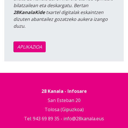
bilatzailean eta deskargatu. Bertan
28KanalaKide
txartel digitalak eskaintzen
dizuten abantailez gozatzeko aukera izango
duzu.
APLIKAZIOA
28 Kanala - Infosare
San Esteban 20
Tolosa (Gipuzkoa)
Tel: 943 69 89 35 -
info@28kanala.eus