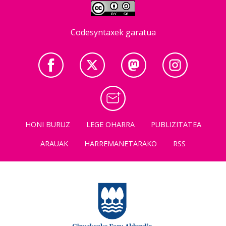
Codesyntaxek garatua
HONI BURUZ
LEGE OHARRA
PUBLIZITATEA
ARAUAK
HARREMANETARAKO
RSS