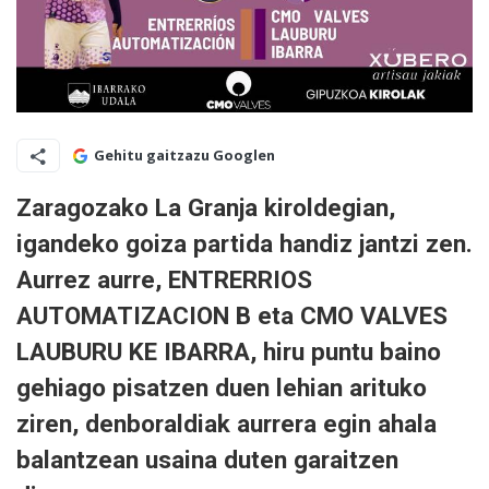
Gehitu gaitzazu Googlen
Zaragozako La Granja kiroldegian,
igandeko goiza partida handiz jantzi zen.
Aurrez aurre,
ENTRERRIOS
AUTOMATIZACION B
eta
CMO VALVES
LAUBURU KE IBARRA
, hiru puntu baino
gehiago pisatzen duen lehian arituko
ziren, denboraldiak aurrera egin ahala
balantzean usaina duten garaitzen