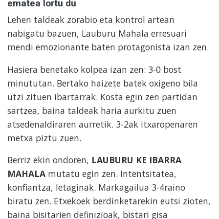
ematea lortu du
Lehen taldeak zorabio eta kontrol artean
nabigatu bazuen, Lauburu Mahala erresuari
mendi emozionante baten protagonista izan zen.
Hasiera benetako kolpea izan zen: 3-0 bost
minututan. Bertako haizete batek oxigeno bila
utzi zituen ibartarrak. Kosta egin zen partidan
sartzea, baina taldeak haria aurkitu zuen
atsedenaldiraren aurretik. 3-2ak itxaropenaren
metxa piztu zuen.
Berriz ekin ondoren,
LAUBURU KE IBARRA
MAHALA
mutatu egin zen. Intentsitatea,
konfiantza, letaginak. Markagailua 3-4raino
biratu zen. Etxekoek berdinketarekin eutsi zioten,
baina bisitarien definizioak, bistari gisa