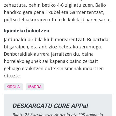
zehaztuta, behin betiko 4-6 zigilatu zuen. Balio
handiko garaipena Txubel eta Garmententzat,
pultsu lehiakorraren eta fede kolektiboaren saria.
Igandeko balantzea
Jardunaldi biribila klub morearentzat. Bi partida,
bi garaipen, eta anbizioz betetako zerumuga.
Denboraldiak aurrera jarraitzen du, baina
horrelako egunek sailkapenak baino zerbait
gehiago eraikitzen dute: sinismenak indartzen
dituzte.
KIROLA
IBARRA
DESKARGATU GURE APPa!
Bilatu 28 Kanala zure Android eta iOS aplikazio