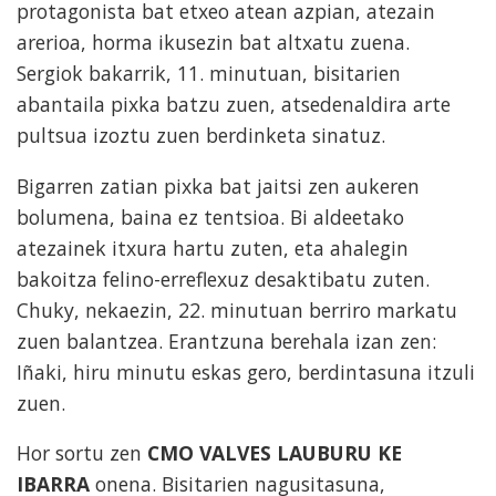
protagonista bat etxeo atean azpian, atezain
arerioa, horma ikusezin bat altxatu zuena.
Sergiok bakarrik, 11. minutuan, bisitarien
abantaila pixka batzu zuen, atsedenaldira arte
pultsua izoztu zuen berdinketa sinatuz.
Bigarren zatian pixka bat jaitsi zen aukeren
bolumena, baina ez tentsioa. Bi aldeetako
atezainek itxura hartu zuten, eta ahalegin
bakoitza felino-erreflexuz desaktibatu zuten.
Chuky, nekaezin, 22. minutuan berriro markatu
zuen balantzea. Erantzuna berehala izan zen:
Iñaki, hiru minutu eskas gero, berdintasuna itzuli
zuen.
Hor sortu zen
CMO VALVES LAUBURU KE
IBARRA
onena. Bisitarien nagusitasuna,