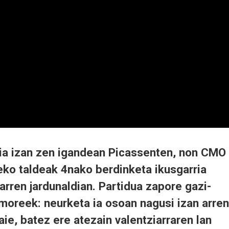
zia izan zen igandean Picassenten, non CMO
eko taldeak 4nako berdinketa ikusgarria
garren jardunaldian. Partidua zapore gazi-
moreek: neurketa ia osoan nagusi izan arren
aie, batez ere atezain valentziarraren lan