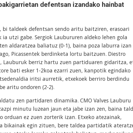
bakigarrietan defentsan izandako hainbat
 bi taldeek defentsan sendo aritu baitziren, erasoari
k ia utzi gabe. Sergiok Laubururen aldeko lehen gola
ten aldaratzea baliatuz (0-1), baina poza laburra izan
ago, Picassentek berdinketa lortu baitzuen. Diestro
 Lauburuk berriz hartu zuen partiduaren gidaritza, e
tore bati esker 1-2koa ezarri zuen, kanpotik egindako
tsedenaldia iritsi aurretik, etxekoek berriro berdindu
e aritu ondoren (2-2).
z aldatu zen partidaren dinamika. CMO Valves Lauburu
zazpi minutu luzean jaun eta jabe izan zen, baina tal
 orduan ez zuen zorterik izan. Etxeko atezainak,
ta bikainak egin zituen, bere taldea partidatik ateratz