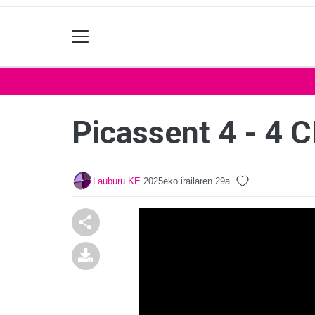
Picassent 4 - 4 
Lauburu KE
2025eko irailaren 29a