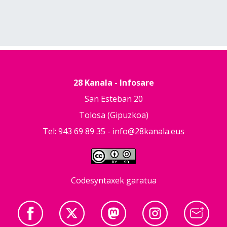
28 Kanala - Infosare
San Esteban 20
Tolosa (Gipuzkoa)
Tel: 943 69 89 35 -
info@28kanala.eus
Codesyntaxek garatua