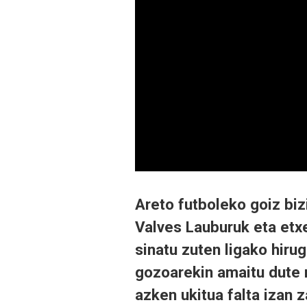
Areto futboleko goiz bi
Valves Lauburuk eta etx
sinatu zuten ligako hiru
gozoarekin amaitu dute 
azken ukitua falta izan z