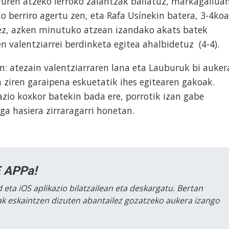
ruren atzeko lerroko zalantzak baliatuz, markagailua
o berriro agertu zen, eta Rafa Usínekin batera, 3-4koa
lez, azken minutuko atzean izandako akats batek
 valentziarrei berdinketa egitea ahalbidetuz (4-4).
n: atezain valentziarraren lana eta Lauburuk bi auker
n ziren garaipena eskuetatik ihes egitearen gakoak.
zio koxkor batekin bada ere, porrotik izan gabe
a hasiera zirraragarri honetan.
 APPa!
 eta iOS aplikazio bilatzailean eta deskargatu. Bertan
lak eskaintzen dizuten abantailez gozatzeko aukera izango