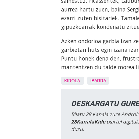
saihestuz. Picassentek, Laubu
aurrea hartu zuen, baina Sergi
ezarri zuten bisitariek. Tama
gipuzkoarrak kondenatu zituen
Azken ondorioa garbia izan ze
garbietan huts egin izana iza
Puntu honek dena den, frustra
mantentzen du talde morea lig
KIROLA
IBARRA
DESKARGATU GURE
Bilatu 28 Kanala zure Android
28KanalaKide
txartel digita
duzu.