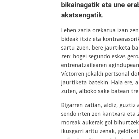
bikainagatik eta une era
akatsengatik.
Lehen zatia orekatua izan zen,
bideak itxiz eta kontraerasori
sartu zuen, bere jaurtiketa ba
zen: hogei segundo eskas gero
entrenatzailearen agindupean,
Víctorren jokaldi pertsonal do
jaurtiketa batekin. Hala ere, a
zuten, alboko sake batean treb
Bigarren zatian, aldiz, guzti
sendo irten zen kantxara eta 
moreak aukerak gol bihurtzeko
ikusgarri aritu zenak, geldike