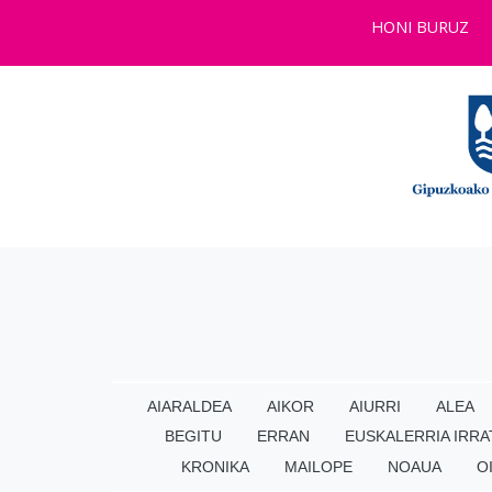
HONI BURUZ
AIARALDEA
AIKOR
AIURRI
ALEA
BEGITU
ERRAN
EUSKALERRIA IRRA
KRONIKA
MAILOPE
NOAUA
O