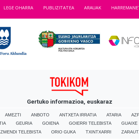
LEGE OHARRA
PUBLIZITATEA
ARAUAK
HARREMANE
Gertuko informazioa, euskaraz
AMEZTI
ANBOTO
ANTXETA IRRATIA
ATARIA
AZP
TIA
GEURIA
GOIENA
GOIERRI TELEBISTA
GUAIXE
IZMENDI TELEBISTA
ORIO GUKA
TXINTXARRI
ZARAUT