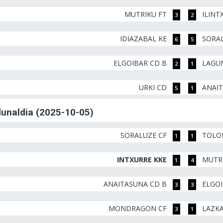
MUTRIKU FT
ILINT
3
2
IDIAZABAL KE
SORA
6
5
ELGOIBAR CD B
LAGU
2
1
URKI CD
ANAI
5
1
rdunaldia (2025-10-05)
SORALUZE CF
TOLOS
1
1
INTXURRE KKE
MUTR
1
4
ANAITASUNA CD B
ELGOI
3
3
MONDRAGON CF
LAZK
3
1