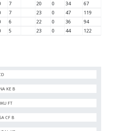
0
7
20
0
34
67
0
7
23
0
47
119
0
6
22
0
36
94
0
5
23
0
44
122
CD
NA KE B
IKU FT
A CF B