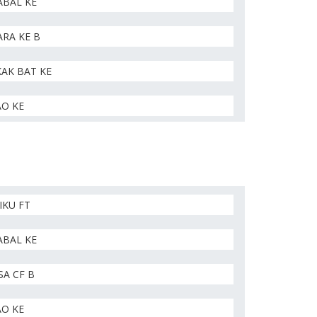
ABAL KE
RA KE B
AK BAT KE
AO KE
IKU FT
ABAL KE
A CF B
AO KE