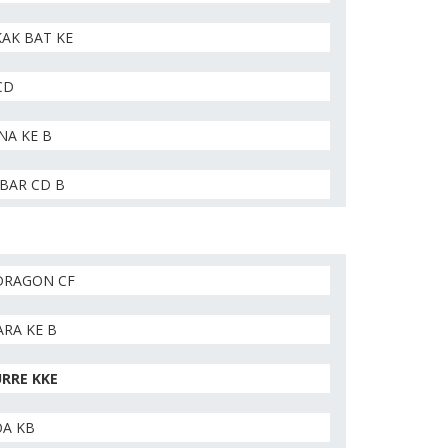
AK BAT KE
CD
NA KE B
BAR CD B
RAGON CF
RA KE B
RRE KKE
OA KB