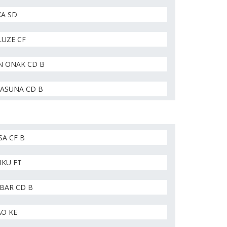
XA SD
LUZE CF
N ONAK CD B
TASUNA CD B
A CF B
IKU FT
BAR CD B
AO KE