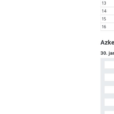
13
14
15
16
Azke
30. j