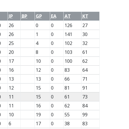
IP
BP
GP
EA
AT
KT
0
26
0
0
126
27
0
26
1
0
141
30
0
25
4
0
102
32
0
20
8
0
103
61
0
17
10
0
100
62
0
16
12
0
83
64
0
13
13
0
66
71
0
12
15
0
81
91
0
11
15
0
61
73
0
11
16
0
62
84
0
10
19
0
55
99
0
6
17
0
38
83