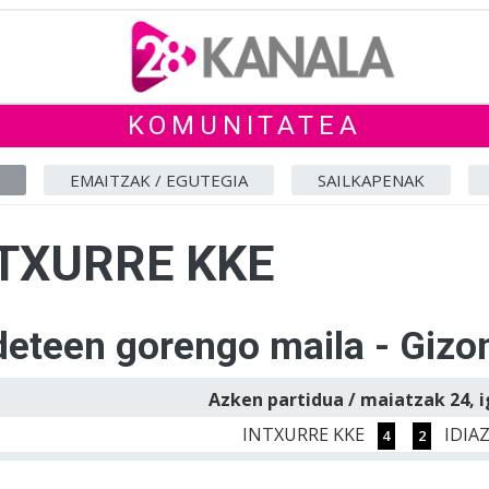
KOMUNITATEA
EMAITZAK / EGUTEGIA
SAILKAPENAK
TXURRE KKE
eteen gorengo maila - Giz
Azken partidua / maiatzak 24, 
INTXURRE KKE
IDIA
4
2