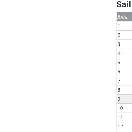
Sai
Pos.
1
2
3
4
5
6
7
8
9
10
11
12