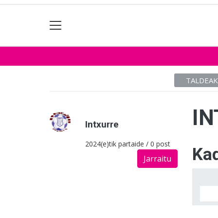
TALDEAK
IN
Intxurre
2024(e)tik partaide / 0 post
Kad
Jarraitu