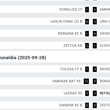
SORALUZE CF
AMAIK
1
5
LAGUN ONAK CD B
URKI 
0
3
BERGARA KE B
DANE
1
0
ZESTOA KB
ELGOI
2
1
rdunaldia (2025-09-28)
TOLOSA CF B
MOND
1
4
AMAIKAK BAT KE
BERGA
12
0
LAZKAO KE
INTXU
3
2
DANENA KE B
ZEST
6
0