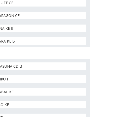
LUZE CF
RAGON CF
NA KE B
RA KE B
TASUNA CD B
IKU FT
ABAL KE
AO KE