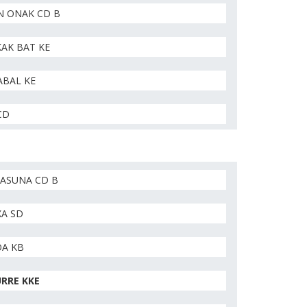
N ONAK CD B
AK BAT KE
ABAL KE
CD
TASUNA CD B
XA SD
OA KB
RRE KKE