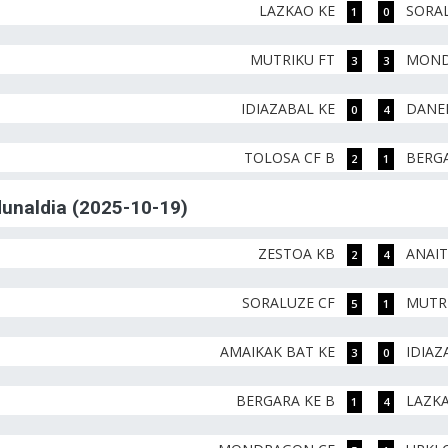
LAZKAO KE
SORA
1
0
MUTRIKU FT
MOND
3
3
IDIAZABAL KE
DANE
0
4
TOLOSA CF B
BERGA
2
1
rdunaldia (2025-10-19)
ZESTOA KB
ANAI
2
4
SORALUZE CF
MUTR
5
1
AMAIKAK BAT KE
IDIAZ
3
0
BERGARA KE B
LAZK
1
4