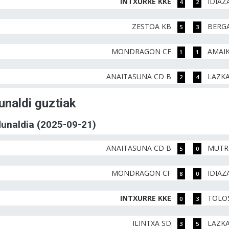
INTXURRE KKE
IDIAZ
4
2
ZESTOA KB
BERGA
5
3
MONDRAGON CF
AMAIK
1
1
ANAITASUNA CD B
LAZK
2
4
unaldi guztiak
rdunaldia (2025-09-21)
ANAITASUNA CD B
MUTR
5
0
MONDRAGON CF
IDIAZ
8
0
INTXURRE KKE
TOLOS
0
3
ILINTXA SD
LAZK
3
5