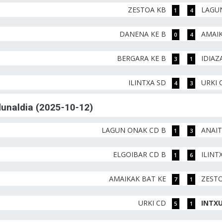
ZESTOA KB
LAGU
1
4
DANENA KE B
AMAIK
0
4
BERGARA KE B
IDIAZ
3
1
ILINTXA SD
URKI 
4
3
rdunaldia (2025-10-12)
LAGUN ONAK CD B
ANAI
1
3
ELGOIBAR CD B
ILINT
1
6
AMAIKAK BAT KE
ZEST
7
1
URKI CD
INTXU
5
1