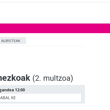
ALBISTEAK
onezkoak
(2. multzoa)
igandea 12:00
ZABAL KE