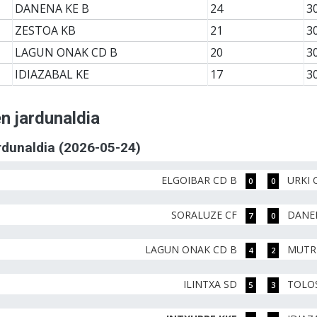
DANENA KE B
24
3
ZESTOA KB
21
3
LAGUN ONAK CD B
20
3
IDIAZABAL KE
17
3
n jardunaldia
ardunaldia (2026-05-24)
ELGOIBAR CD B
URKI 
0
0
SORALUZE CF
DANE
7
0
LAGUN ONAK CD B
MUTR
4
2
ILINTXA SD
TOLOS
5
3