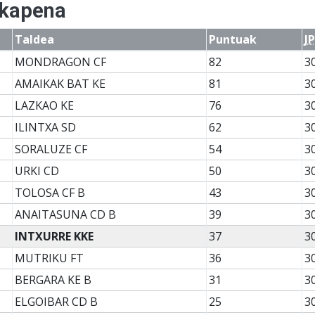
lkapena
Taldea
Puntuak
JP
MONDRAGON CF
82
3
AMAIKAK BAT KE
81
3
LAZKAO KE
76
3
ILINTXA SD
62
3
SORALUZE CF
54
3
URKI CD
50
3
TOLOSA CF B
43
3
ANAITASUNA CD B
39
3
INTXURRE KKE
37
3
MUTRIKU FT
36
3
BERGARA KE B
31
3
ELGOIBAR CD B
25
3