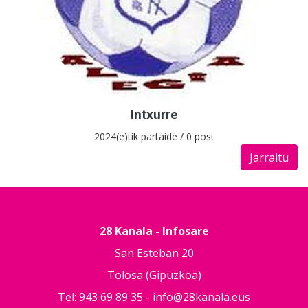
Intxurre
2024(e)tik partaide / 0 post
Jarraitu
28 Kanala - Infosare
San Esteban 20
Tolosa (Gipuzkoa)
Tel: 943 69 89 35 -
info@28kanala.eus