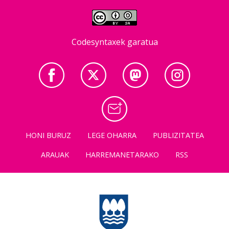
Codesyntaxek garatua
HONI BURUZ
LEGE OHARRA
PUBLIZITATEA
ARAUAK
HARREMANETARAKO
RSS