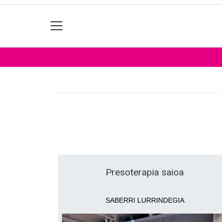
Presoterapia saioa
SABERRI LURRINDEGIA