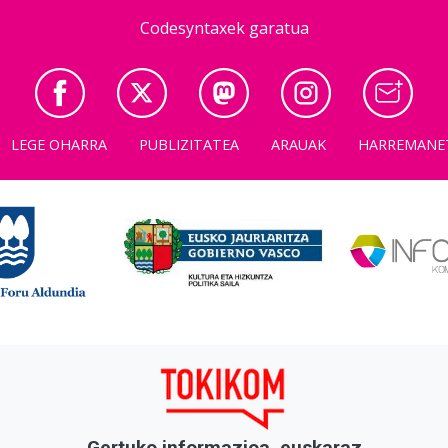
Codesyntaxek garatua
LEGE OHARRA
PUBLIZITATEA
ARAUAK
HARREMANE
Gertuko informazioa, euskaraz