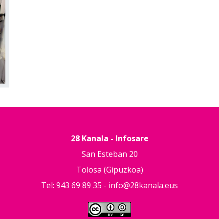
28 Kanala - Infosare
San Esteban 20
Tolosa (Gipuzkoa)
Tel: 943 69 89 35 -
info@28kanala.eus