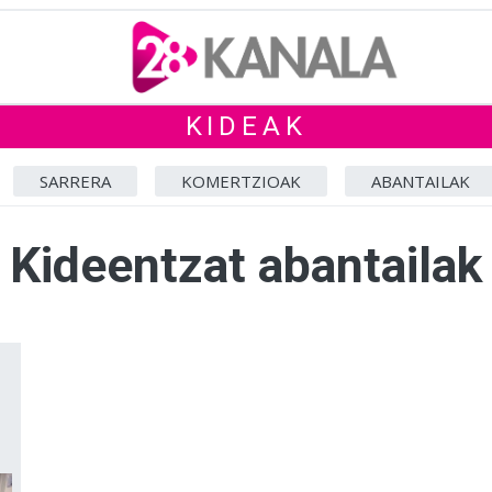
KIDEAK
SARRERA
KOMERTZIOAK
ABANTAILAK
Kideentzat abantailak