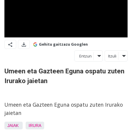
Gehitu gaitzazu Googlen
Entzun
Itzuli
Umeen eta Gazteen Eguna ospatu zuten
Irurako jaietan
Umeen eta Gazteen Eguna ospatu zuten Irurako
jaietan
JAIAK
IRURA