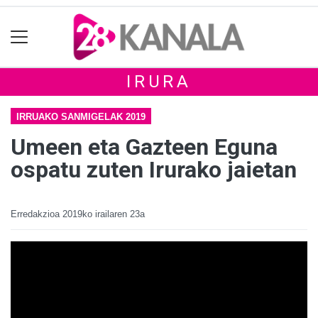
IRURA
IRRUAKO SANMIGELAK 2019
Umeen eta Gazteen Eguna
ospatu zuten Irurako jaietan
Erredakzioa
2019ko irailaren 23a