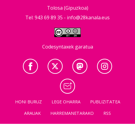
Tolosa (Gipuzkoa)
Tel: 943 69 89 35 -
info@28kanala.eus
Codesyntaxek garatua
HONI BURUZ
LEGE OHARRA
PUBLIZITATEA
ARAUAK
HARREMANETARAKO
RSS