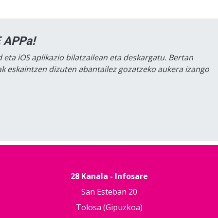
 APPa!
 eta iOS aplikazio bilatzailean eta deskargatu. Bertan
lak eskaintzen dizuten abantailez gozatzeko aukera izango
28 Kanala - Infosare
San Esteban 20
Tolosa (Gipuzkoa)