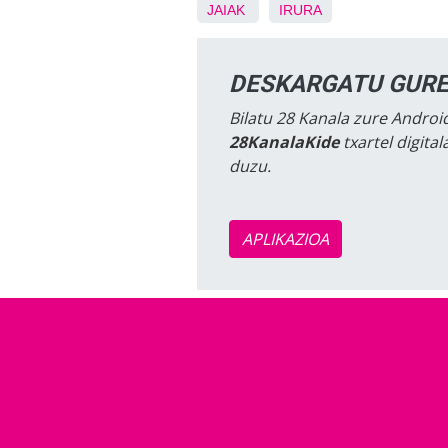
JAIAK
IRURA
DESKARGATU GURE
Bilatu 28 Kanala zure Android
28KanalaKide
txartel digita
duzu.
APLIKAZIOA