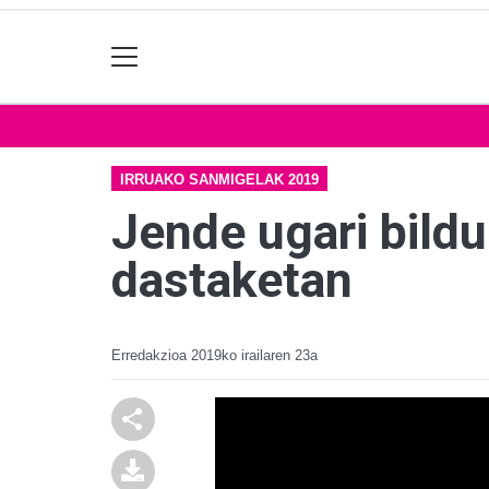
IRRUAKO SANMIGELAK 2019
Jende ugari bildu
dastaketan
Erredakzioa
2019ko irailaren 23a