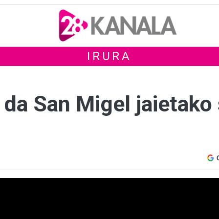
IRURA
 da San Migel jaietako