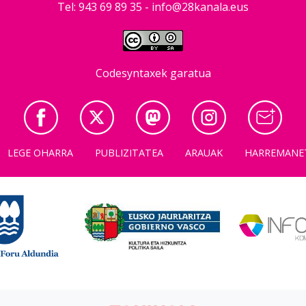
Tel: 943 69 89 35 -
info@28kanala.eus
Codesyntaxek garatua
LEGE OHARRA
PUBLIZITATEA
ARAUAK
HARREMANE