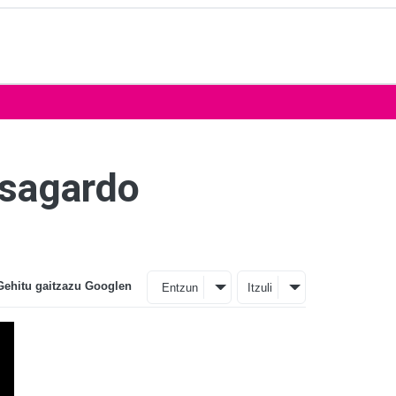
 sagardo
Gehitu gaitzazu Googlen
Entzun
Itzuli