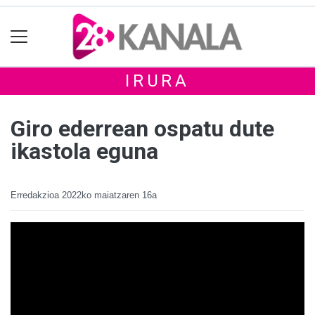
IRURA
Giro ederrean ospatu dute
ikastola eguna
Erredakzioa
2022ko maiatzaren 16a