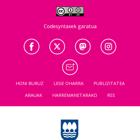
Codesyntaxek garatua
HONI BURUZ
LEGE OHARRA
PUBLIZITATEA
ARAUAK
HARREMANETARAKO
RSS