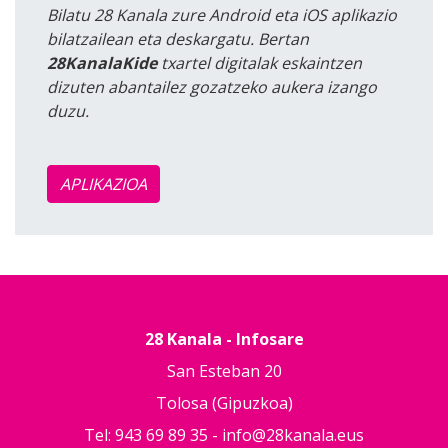
Bilatu 28 Kanala zure Android eta iOS aplikazio
bilatzailean eta deskargatu. Bertan
28KanalaKide
txartel digitalak eskaintzen
dizuten abantailez gozatzeko aukera izango
duzu.
APLIKAZIOA
28 Kanala - Infosare
San Esteban 20
Tolosa (Gipuzkoa)
Tel: 943 69 89 35 -
info@28kanala.eus