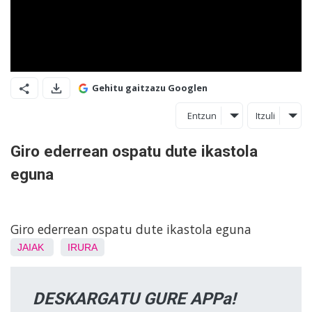
Gehitu gaitzazu Googlen
Entzun
Itzuli
Giro ederrean ospatu dute ikastola
eguna
Giro ederrean ospatu dute ikastola eguna
JAIAK
IRURA
DESKARGATU GURE APPa!