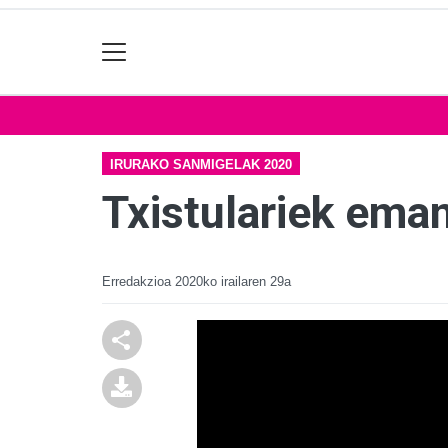
IRURAKO SANMIGELAK 2020
Txistulariek eman
Erredakzioa
2020ko irailaren 29a