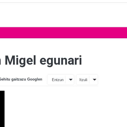
n Migel egunari
Gehitu gaitzazu Googlen
Entzun
Itzuli