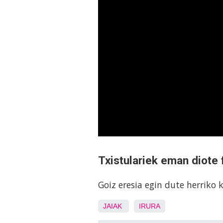
Txistulariek eman diote 
Goiz eresia egin dute herriko 
JAIAK
IRURA