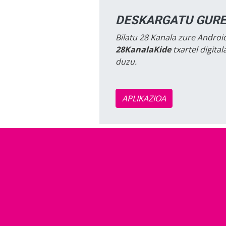
DESKARGATU GURE
Bilatu 28 Kanala zure Android
28KanalaKide
txartel digita
duzu.
APLIKAZIOA