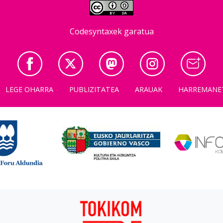
Codesyntaxek garatua
LEGE OHARRA
PUBLIZITATEA
ARAUAK
HARREMANE