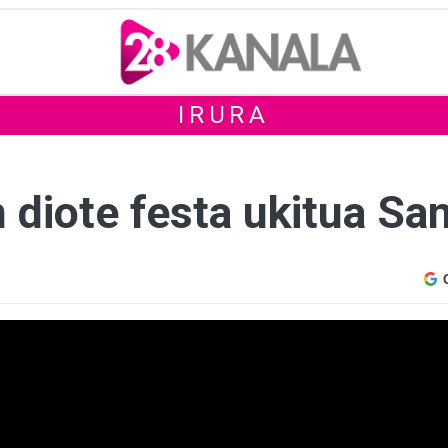
IRURA
 diote festa ukitua Sa