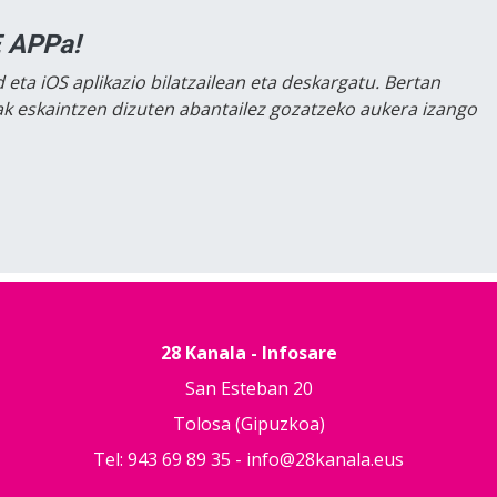
 APPa!
 eta iOS aplikazio bilatzailean eta deskargatu. Bertan
lak eskaintzen dizuten abantailez gozatzeko aukera izango
28 Kanala - Infosare
San Esteban 20
Tolosa (Gipuzkoa)
Tel: 943 69 89 35 -
info@28kanala.eus