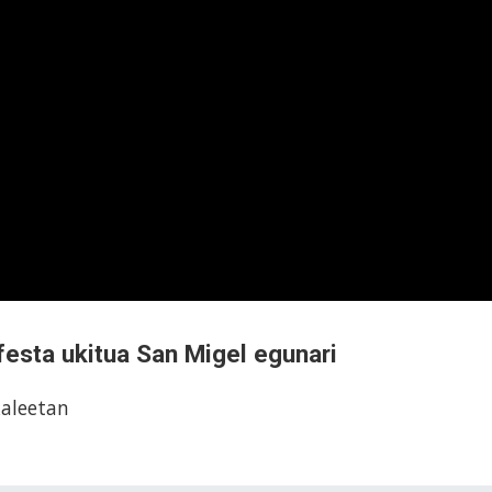
festa ukitua San Migel egunari
kaleetan