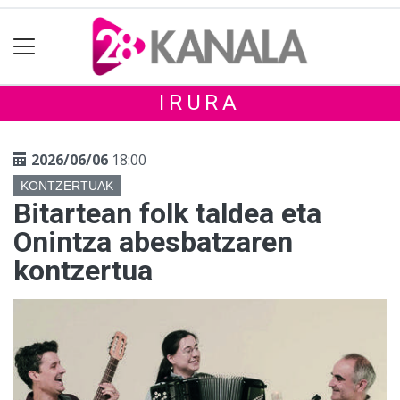
IRURA
2026/06/06
18:00
KONTZERTUAK
Bitartean folk taldea eta
Onintza abesbatzaren
kontzertua