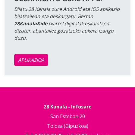
Bilatu 28 Kanala zure Android eta iOS aplikazio
bilatzailean eta deskargatu. Bertan
28KanalaKide
txartel digitalak eskaintzen
dizuten abantailez gozatzeko aukera izango
duzu.
APLIKAZIOA
28 Kanala - Infosare
San Esteban 20
Tolosa (Gipuzkoa)