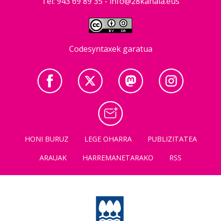
Tel: 943 69 89 35 -
info@28kanala.eus
Codesyntaxek garatua
HONI BURUZ
LEGE OHARRA
PUBLIZITATEA
ARAUAK
HARREMANETARAKO
RSS