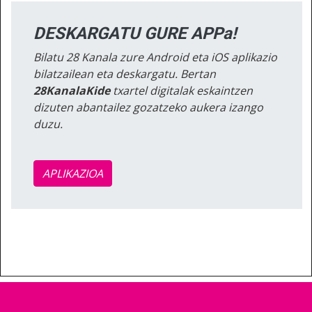
DESKARGATU GURE APPa!
Bilatu 28 Kanala zure Android eta iOS aplikazio
bilatzailean eta deskargatu. Bertan
28KanalaKide
txartel digitalak eskaintzen
dizuten abantailez gozatzeko aukera izango
duzu.
APLIKAZIOA