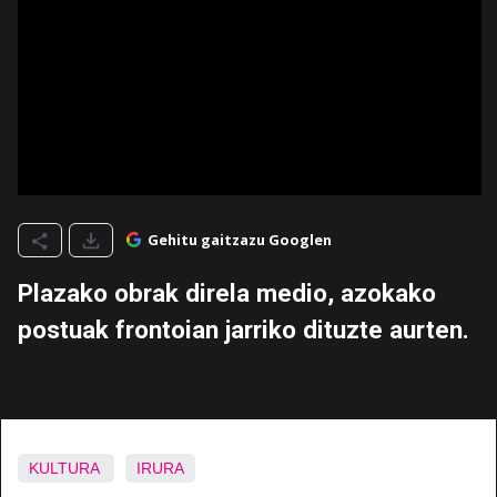
Gehitu gaitzazu Googlen
Plazako obrak direla medio, azokako
postuak frontoian jarriko dituzte aurten.
KULTURA
IRURA