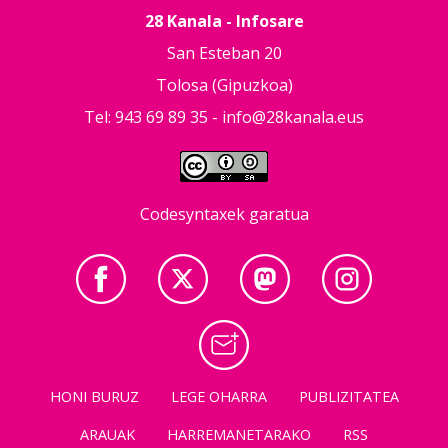
28 Kanala - Infosare
San Esteban 20
Tolosa (Gipuzkoa)
Tel: 943 69 89 35 -
info@28kanala.eus
Codesyntaxek garatua
HONI BURUZ
LEGE OHARRA
PUBLIZITATEA
ARAUAK
HARREMANETARAKO
RSS