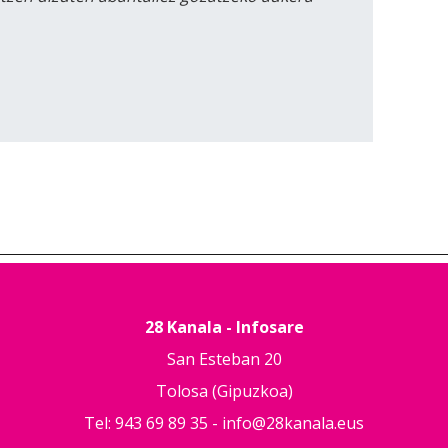
28 Kanala - Infosare
San Esteban 20
Tolosa (Gipuzkoa)
Tel: 943 69 89 35 -
info@28kanala.eus