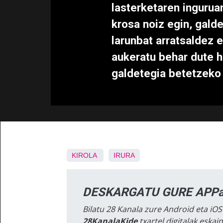
lasterketaren ingurua
krosa noiz egin, galde
larunbat arratsaldez 
aukeratu behar dute h
galdetegia betetzeko
KIROLA
IRURA
DESKARGATU GURE APPa
Bilatu 28 Kanala zure Android eta iOS
28KanalaKide
txartel digitalak eska