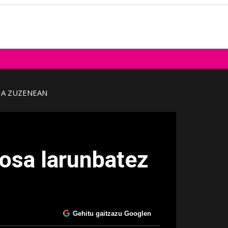
IA ZUZENEAN
rosa larunbatez
Gehitu gaitzazu Googlen