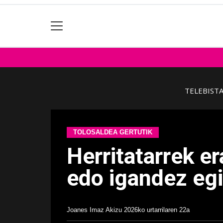
TELEBIST
TOLOSALDEA GERTUTIK
Herritatarrek e
edo igandez eg
Joanes Imaz Akizu
2026ko urtarrilaren 22a