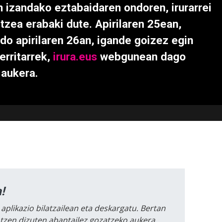
n izandako eztabaidaren ondoren, irurarrei
tzea erabaki dute. Apirilaren 25ean,
edo apirilaren 26an, igande goizez egin
erritarrek,
irura.eus
webgunean dago
 aukera.
!
 aplikazio bilatzailean eta deskargatu. Bertan
intzen dizuten abantailez gozatzeko aukera