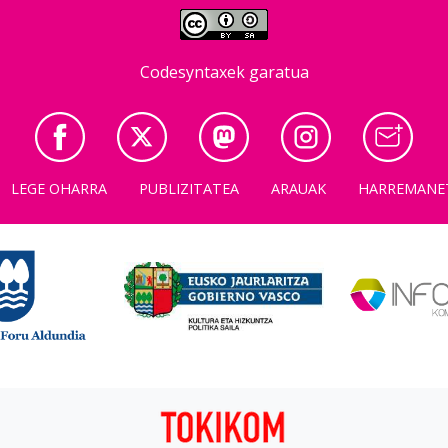
Codesyntaxek garatua
LEGE OHARRA
PUBLIZITATEA
ARAUAK
HARREMANE