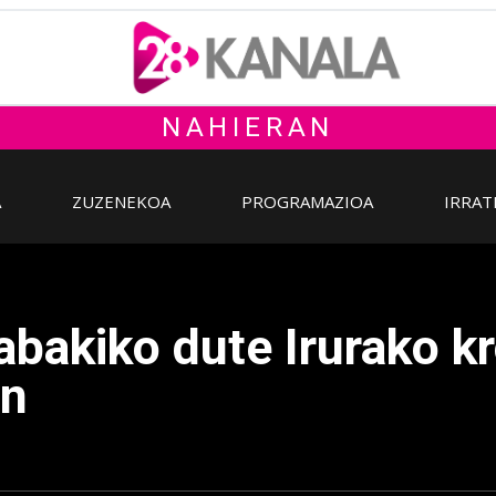
NAHIERAN
A
ZUZENEKOA
PROGRAMAZIOA
IRRAT
rabakiko dute Irurako k
in