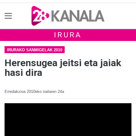
IRURA
IRURAKO SANMIGELAK 2010
Herensugea jeitsi eta jaiak
hasi dira
Erredakzioa
2010eko irailaren 24a