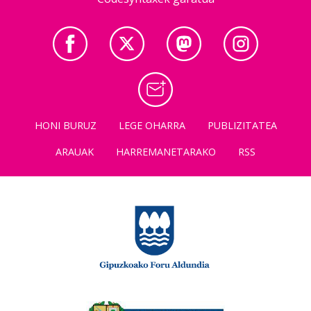
HONI BURUZ
LEGE OHARRA
PUBLIZITATEA
ARAUAK
HARREMANETARAKO
RSS