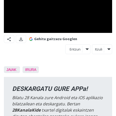
Gehitu gaitzazu Googlen
Entzun
Itzuli
JAIAK
IRURA
DESKARGATU GURE APPa!
Bilatu 28 Kanala zure Android eta iOS aplikazio
bilatzailean eta deskargatu. Bertan
28KanalaKide
txartel digitalak eskaintzen