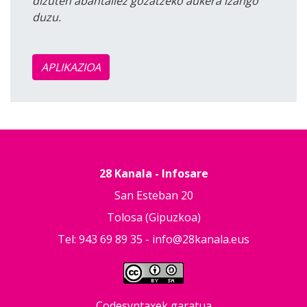
dizuten abantailez gozatzeko aukera izango
duzu.
APLIKAZIOA
28 Kanala - Infosare
San Esteban 20
Tolosa (Gipuzkoa)
Tel: 943 69 89 35 -
info@28kanala.eus
Codesyntaxek garatua