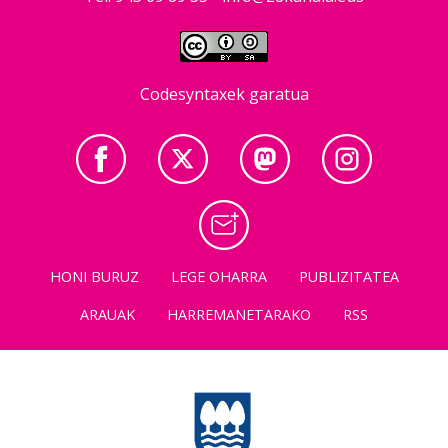
Codesyntaxek garatua
HONI BURUZ
LEGE OHARRA
PUBLIZITATEA
ARAUAK
HARREMANETARAKO
RSS