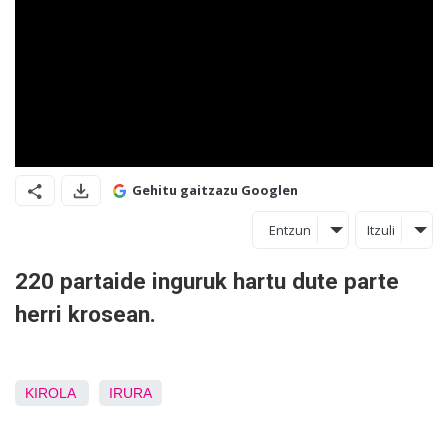
Gehitu gaitzazu Googlen
Entzun
Itzuli
220 partaide inguruk hartu dute parte
herri krosean.
KIROLA
IRURA