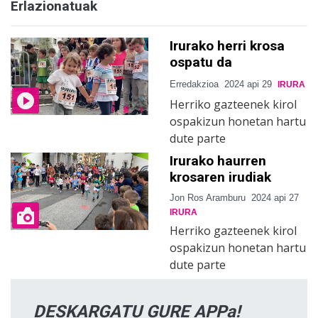
Erlazionatuak
Irurako herri krosa
ospatu da
Erredakzioa
2024 api 29
IRURA
Herriko gazteenek kirol
ospakizun honetan hartu
dute parte
Irurako haurren
krosaren irudiak
Jon Ros Aramburu
2024 api 27
IRURA
Herriko gazteenek kirol
ospakizun honetan hartu
dute parte
DESKARGATU GURE APPa!