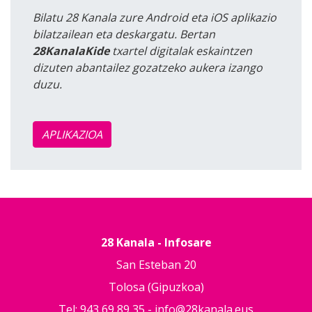
Bilatu 28 Kanala zure Android eta iOS aplikazio
bilatzailean eta deskargatu. Bertan
28KanalaKide
txartel digitalak eskaintzen
dizuten abantailez gozatzeko aukera izango
duzu.
APLIKAZIOA
28 Kanala - Infosare
San Esteban 20
Tolosa (Gipuzkoa)
Tel: 943 69 89 35 -
info@28kanala.eus