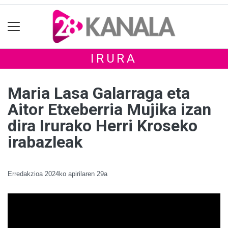
IRURA
Maria Lasa Galarraga eta
Aitor Etxeberria Mujika izan
dira Irurako Herri Kroseko
irabazleak
Erredakzioa
2024ko apirilaren 29a