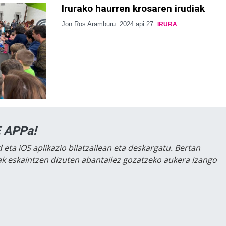
Irurako haurren krosaren irudiak
Jon Ros Aramburu
2024 api 27
IRURA
 APPa!
 eta iOS aplikazio bilatzailean eta deskargatu. Bertan
lak eskaintzen dizuten abantailez gozatzeko aukera izango