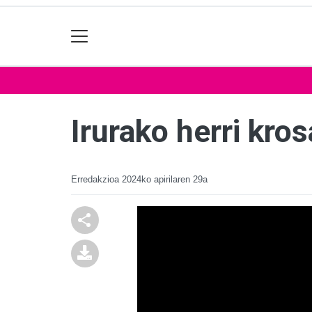
Irurako herri kro
Erredakzioa
2024ko apirilaren 29a