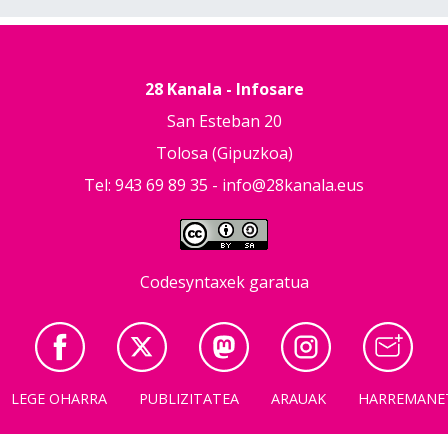
28 Kanala - Infosare
San Esteban 20
Tolosa (Gipuzkoa)
Tel: 943 69 89 35 -
info@28kanala.eus
Codesyntaxek garatua
LEGE OHARRA
PUBLIZITATEA
ARAUAK
HARREMANE