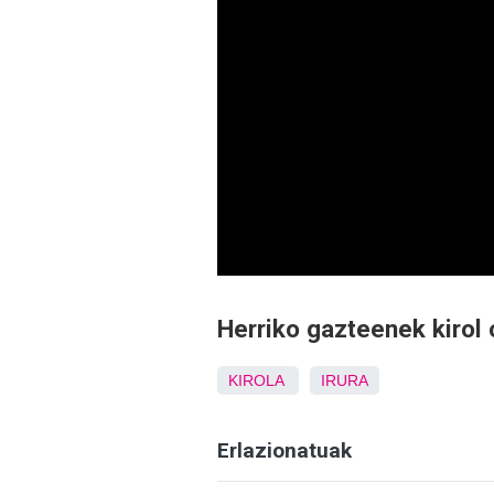
Herriko gazteenek kirol
KIROLA
IRURA
Erlazionatuak