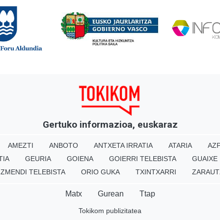
Gertuko informazioa, euskaraz
AMEZTI
ANBOTO
ANTXETA IRRATIA
ATARIA
AZP
TIA
GEURIA
GOIENA
GOIERRI TELEBISTA
GUAIXE
IZMENDI TELEBISTA
ORIO GUKA
TXINTXARRI
ZARAUT
Matx
Gurean
Ttap
Tokikom publizitatea