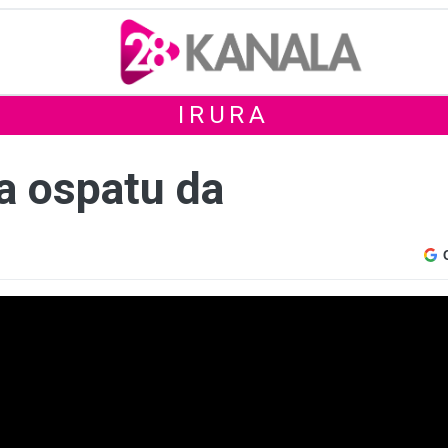
IRURA
sa ospatu da