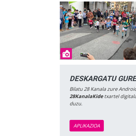
DESKARGATU GURE
Bilatu 28 Kanala zure Android
28KanalaKide
txartel digita
duzu.
APLIKAZIOA