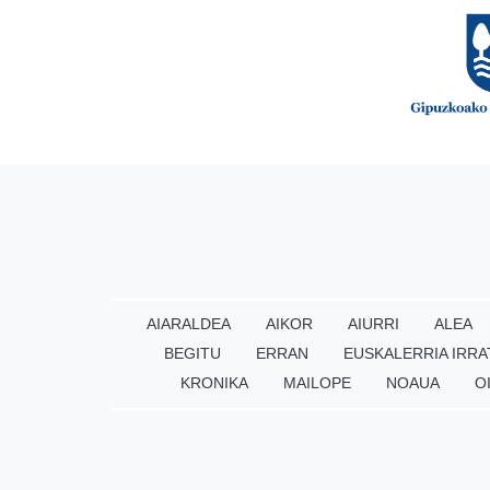
AIARALDEA
AIKOR
AIURRI
ALEA
BEGITU
ERRAN
EUSKALERRIA IRRA
KRONIKA
MAILOPE
NOAUA
O