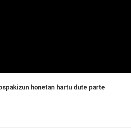
 ospakizun honetan hartu dute parte