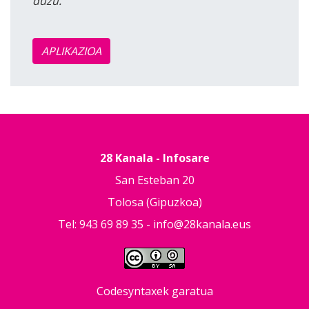
duzu.
APLIKAZIOA
28 Kanala - Infosare
San Esteban 20
Tolosa (Gipuzkoa)
Tel: 943 69 89 35 -
info@28kanala.eus
Codesyntaxek garatua