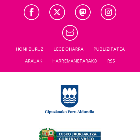
HONI BURUZ
LEGE OHARRA
PUBLIZITATEA
ARAUAK
HARREMANETARAKO
RSS