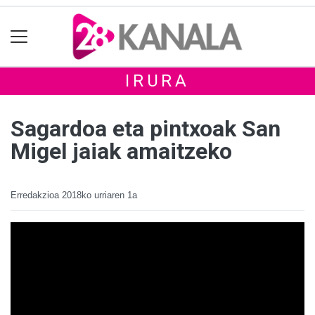
IRURA
Sagardoa eta pintxoak San
Migel jaiak amaitzeko
Erredakzioa
2018ko urriaren 1a