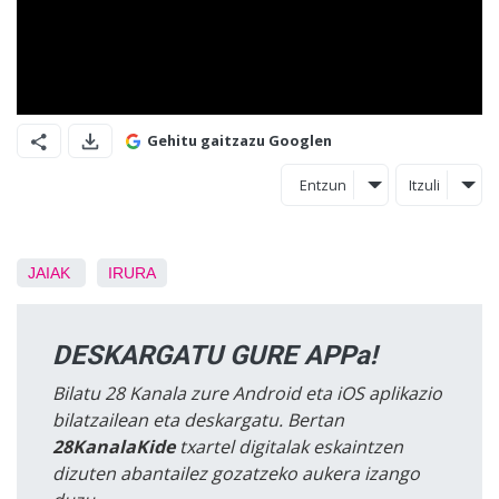
Gehitu gaitzazu Googlen
Entzun
Itzuli
JAIAK
IRURA
DESKARGATU GURE APPa!
Bilatu 28 Kanala zure Android eta iOS aplikazio
bilatzailean eta deskargatu. Bertan
28KanalaKide
txartel digitalak eskaintzen
dizuten abantailez gozatzeko aukera izango