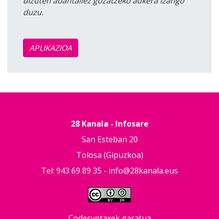
dizuten abantailez gozatzeko aukera izango
duzu.
APLIKAZIOA
28 Kanala - Infosare
San Esteban 20
Tolosa (Gipuzkoa)
Tel: 943 69 89 35 -
info@28kanala.eus
Codesyntaxek garatua