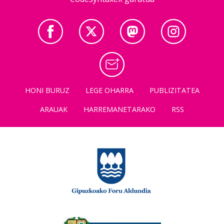
HONI BURUZ
LEGE OHARRA
PUBLIZITATEA
ARAUAK
HARREMANETARAKO
RSS