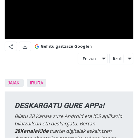
Gehitu gaitzazu Googlen
Entzun
Itzuli
JAIAK
IRURA
DESKARGATU GURE APPa!
Bilatu 28 Kanala zure Android eta iOS aplikazio
bilatzailean eta deskargatu. Bertan
28KanalaKide
txartel digitalak eskaintzen