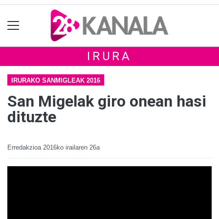
IRURA
IRURAKO SANMIGLEAK 2016
San Migelak giro onean hasi
dituzte
Erredakzioa
2016ko irailaren 26a