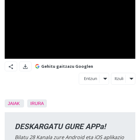
Gehitu gaitzazu Googlen
Entzun
Itzuli
JAIAK
IRURA
DESKARGATU GURE APPa!
Bilatu 28 Kanala zure Android eta iOS aplikazio