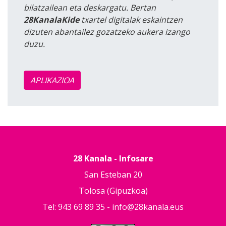
bilatzailean eta deskargatu. Bertan
28KanalaKide
txartel digitalak eskaintzen
dizuten abantailez gozatzeko aukera izango
duzu.
APLIKAZIOA
28 Kanala - Infosare
San Esteban 20
Tolosa (Gipuzkoa)
Tel: 943 69 89 35 -
info@28kanala.eus