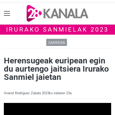
IRURAKO SANMIELAK 2023
SARRERA
Herensugeak euripean egin
du aurtengo jaitsiera Irurako
Sanmiel jaietan
Imanol Rodriguez Zabala
2023ko irailaren 23a