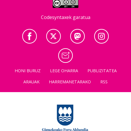
Codesyntaxek garatua
HONI BURUZ
LEGE OHARRA
PUBLIZITATEA
ARAUAK
HARREMANETARAKO
RSS