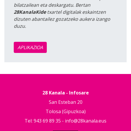
bilatzailean eta deskargatu. Bertan
28KanalaKide
txartel digitalak eskaintzen
dizuten abantailez gozatzeko aukera izango
duzu.
APLIKAZIOA
28 Kanala - Infosare
San Esteban 20
Tolosa (Gipuzkoa)
Tel: 943 69 89 35 -
info@28kanala.eus