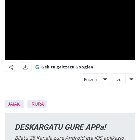
Gehitu gaitzazu Googlen
Entzun
Itzuli
JAIAK
IRURA
DESKARGATU GURE APPa!
Bilatu 28 Kanala zure Android eta iOS aplikazio