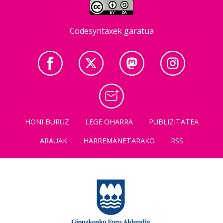
Codesyntaxek garatua
HONI BURUZ
LEGE OHARRA
PUBLIZITATEA
ARAUAK
HARREMANETARAKO
RSS