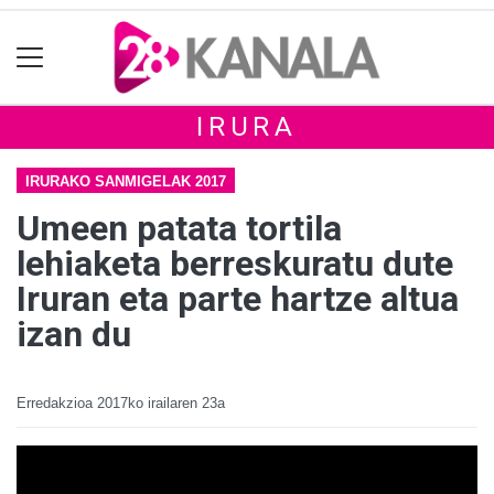
IRURA
IRURAKO SANMIGELAK 2017
Umeen patata tortila
lehiaketa berreskuratu dute
Iruran eta parte hartze altua
izan du
Erredakzioa
2017ko irailaren 23a