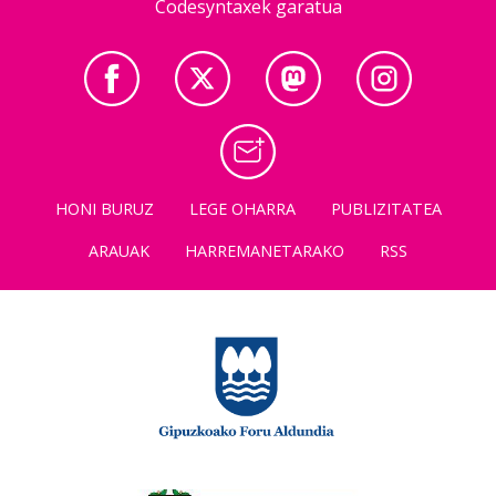
Codesyntaxek garatua
HONI BURUZ
LEGE OHARRA
PUBLIZITATEA
ARAUAK
HARREMANETARAKO
RSS