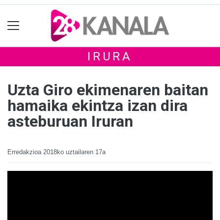
IRURA
Uzta Giro ekimenaren baitan
hamaika ekintza izan dira
asteburuan Iruran
Erredakzioa
2018ko uztailaren 17a