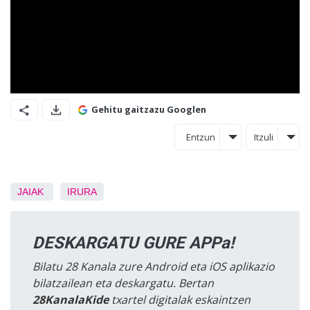
Gehitu gaitzazu Googlen
Entzun
Itzuli
JAIAK
IRURA
DESKARGATU GURE APPa!
Bilatu 28 Kanala zure Android eta iOS aplikazio
bilatzailean eta deskargatu. Bertan
28KanalaKide
txartel digitalak eskaintzen