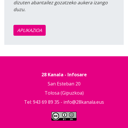
dizuten abantailez gozatzeko aukera izango
duzu.
APLIKAZIOA
28 Kanala - Infosare
San Esteban 20
Tolosa (Gipuzkoa)
Tel: 943 69 89 35 -
info@28kanala.eus