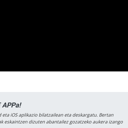
 APPa!
 eta iOS aplikazio bilatzailean eta deskargatu. Bertan
lak eskaintzen dizuten abantailez gozatzeko aukera izango