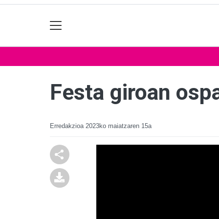
Festa giroan ospa
Erredakzioa
2023ko maiatzaren 15a