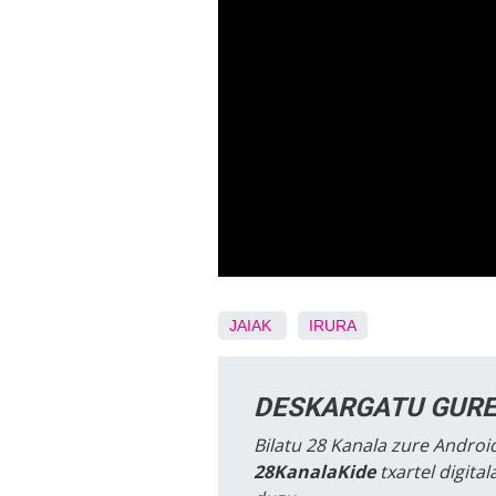
JAIAK
IRURA
DESKARGATU GURE
Bilatu 28 Kanala zure Android
28KanalaKide
txartel digita