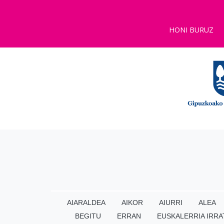
HONI BURUZ
AIARALDEA
AIKOR
AIURRI
ALEA
BEGITU
ERRAN
EUSKALERRIA IRRA