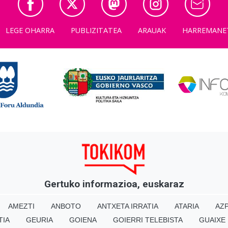
LEGE OHARRA
PUBLIZITATEA
ARAUAK
HARREMANE
Gertuko informazioa, euskaraz
AMEZTI
ANBOTO
ANTXETA IRRATIA
ATARIA
AZP
TIA
GEURIA
GOIENA
GOIERRI TELEBISTA
GUAIXE