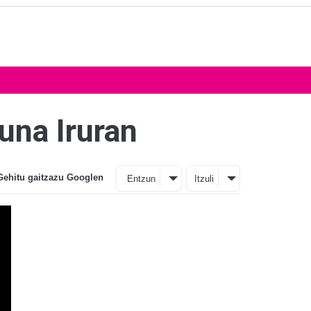
una Iruran
Gehitu gaitzazu Googlen
Entzun
Itzuli