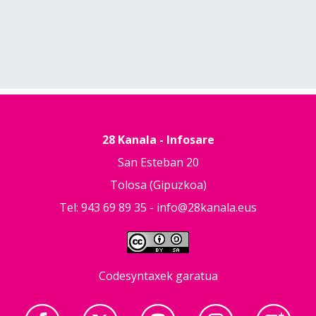
28 Kanala - Infosare
San Esteban 20
Tolosa (Gipuzkoa)
Tel: 943 69 89 35 -
info@28kanala.eus
Codesyntaxek garatua