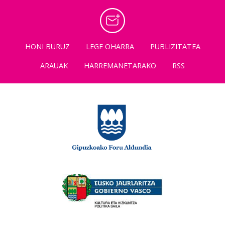
HONI BURUZ
LEGE OHARRA
PUBLIZITATEA
ARAUAK
HARREMANETARAKO
RSS