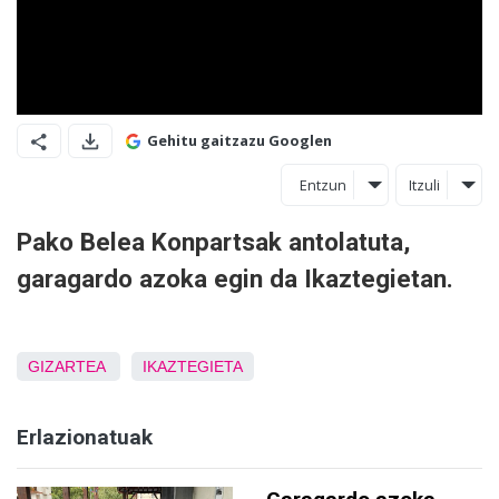
Gehitu gaitzazu Googlen
Entzun
Itzuli
Pako Belea Konpartsak antolatuta,
garagardo azoka egin da Ikaztegietan.
GIZARTEA
IKAZTEGIETA
Erlazionatuak