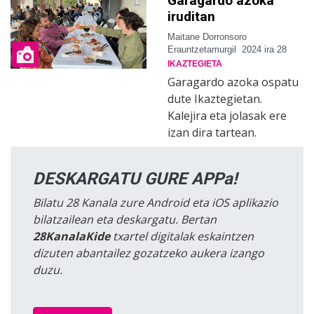
Garagardo azoka
iruditan
Maitane Dorronsoro
Erauntzetamurgil
2024 ira 28
IKAZTEGIETA
Garagardo azoka ospatu
dute Ikaztegietan.
Kalejira eta jolasak ere
izan dira tartean.
DESKARGATU GURE APPa!
Bilatu 28 Kanala zure Android eta iOS aplikazio
bilatzailean eta deskargatu. Bertan
28KanalaKide
txartel digitalak eskaintzen
dizuten abantailez gozatzeko aukera izango
duzu.