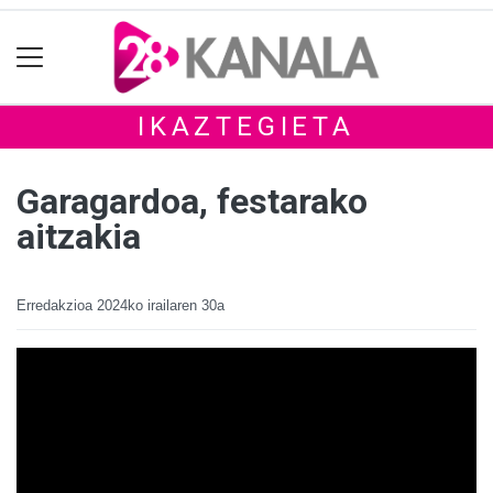
IKAZTEGIETA
Garagardoa, festarako
aitzakia
Erredakzioa
2024ko irailaren 30a