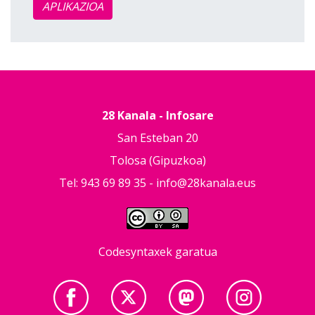
APLIKAZIOA
28 Kanala - Infosare
San Esteban 20
Tolosa (Gipuzkoa)
Tel: 943 69 89 35 -
info@28kanala.eus
Codesyntaxek garatua