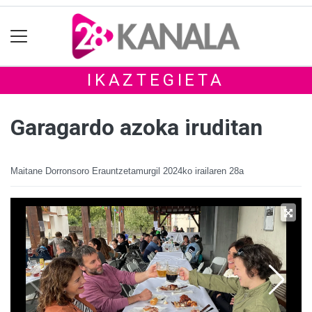
IKAZTEGIETA
Garagardo azoka iruditan
Maitane Dorronsoro Erauntzetamurgil
2024ko irailaren 28a