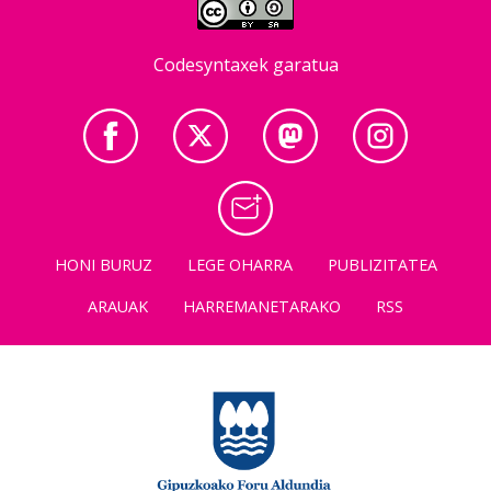
Codesyntaxek garatua
HONI BURUZ
LEGE OHARRA
PUBLIZITATEA
ARAUAK
HARREMANETARAKO
RSS