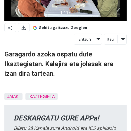
Gehitu gaitzazu Googlen
Entzun
Itzuli
Garagardo azoka ospatu dute
Ikaztegietan. Kalejira eta jolasak ere
izan dira tartean.
JAIAK
IKAZTEGIETA
DESKARGATU GURE APPa!
Bilatu 28 Kanala zure Android eta iOS aplikazio