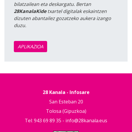
bilatzailean eta deskargatu. Bertan
28KanalaKide
txartel digitalak eskaintzen
dizuten abantailez gozatzeko aukera izango
duzu.
APLIKAZIOA
28 Kanala - Infosare
San Esteban 20
Tolosa (Gipuzkoa)
Tel: 943 69 89 35 -
info@28kanala.eus