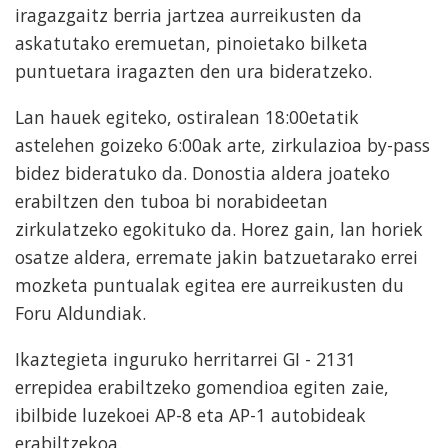
iragazgaitz berria jartzea aurreikusten da
askatutako eremuetan, pinoietako bilketa
puntuetara iragazten den ura bideratzeko.
Lan hauek egiteko, ostiralean 18:00etatik
astelehen goizeko 6:00ak arte, zirkulazioa by-pass
bidez bideratuko da. Donostia aldera joateko
erabiltzen den tuboa bi norabideetan
zirkulatzeko egokituko da. Horez gain, lan horiek
osatze aldera, erremate jakin batzuetarako errei
mozketa puntualak egitea ere aurreikusten du
Foru Aldundiak.
Ikaztegieta inguruko herritarrei GI - 2131
errepidea erabiltzeko gomendioa egiten zaie,
ibilbide luzekoei AP-8 eta AP-1 autobideak
erabiltzekoa.