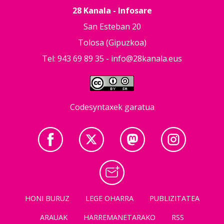
28 Kanala - Infosare
San Esteban 20
Tolosa (Gipuzkoa)
Tel: 943 69 89 35 -
info@28kanala.eus
Codesyntaxek garatua
HONI BURUZ
LEGE OHARRA
PUBLIZITATEA
ARAUAK
HARREMANETARAKO
RSS