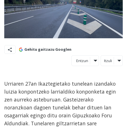
Gehitu gaitzazu Googlen
Entzun
Itzuli
Urriaren 27an Ikaztegietako tunelean izandako
luizia konpontzeko larrialdiko konponketa egin
zen aurreko asteburuan. Gasteizerako
noranzkoan dagoen tunelak behar dituen lan
osagarriak egingo ditu orain Gipuzkoako Foru
Aldundiak. Tunelaren giltzarrietan sare