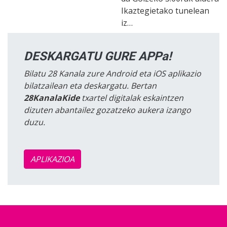
Ikaztegietako tunelean
iz…
DESKARGATU GURE APPa!
Bilatu 28 Kanala zure Android eta iOS aplikazio
bilatzailean eta deskargatu. Bertan
28KanalaKide
txartel digitalak eskaintzen
dizuten abantailez gozatzeko aukera izango
duzu.
APLIKAZIOA