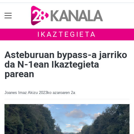
IKAZTEGIETA
Asteburuan bypass-a jarriko
da N-1ean Ikaztegieta
parean
Joanes Imaz Akizu
2023ko azaroaren 2a