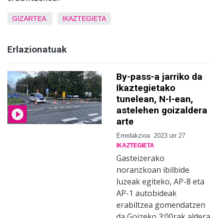
GIZARTEA
IKAZTEGIETA
Erlazionatuak
By-pass-a jarriko da
Ikaztegietako
tunelean, N-I-ean,
astelehen goizaldera
arte
Erredakzioa
2023 urr 27
IKAZTEGIETA
Gasteizerako
noranzkoan ibilbide
luzeak egiteko, AP-8 eta
AP-1 autobideak
erabiltzea gomendatzen
da Goizeko 3:00rak aldera