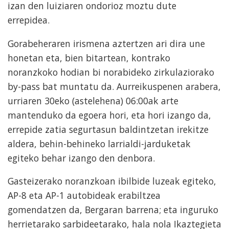
izan den luiziaren ondorioz moztu dute
errepidea.
Gorabeheraren irismena aztertzen ari dira une
honetan eta, bien bitartean, kontrako
noranzkoko hodian bi norabideko zirkulaziorako
by-pass bat muntatu da. Aurreikuspenen arabera,
urriaren 30eko (astelehena) 06:00ak arte
mantenduko da egoera hori, eta hori izango da,
errepide zatia segurtasun baldintzetan irekitze
aldera, behin-behineko larrialdi-jarduketak
egiteko behar izango den denbora.
Gasteizerako noranzkoan ibilbide luzeak egiteko,
AP-8 eta AP-1 autobideak erabiltzea
gomendatzen da, Bergaran barrena; eta inguruko
herrietarako sarbideetarako, hala nola Ikaztegieta