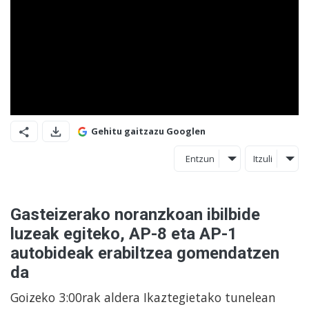
Gehitu gaitzazu Googlen
Entzun
Itzuli
Gasteizerako noranzkoan ibilbide
luzeak egiteko, AP-8 eta AP-1
autobideak erabiltzea gomendatzen
da
Goizeko 3:00rak aldera Ikaztegietako tunelean