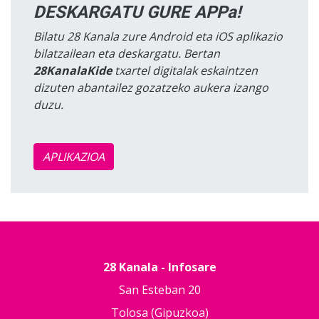
DESKARGATU GURE APPa!
Bilatu 28 Kanala zure Android eta iOS aplikazio
bilatzailean eta deskargatu. Bertan
28KanalaKide
txartel digitalak eskaintzen
dizuten abantailez gozatzeko aukera izango
duzu.
APLIKAZIOA
28 Kanala - Infosare
San Esteban 20
Tolosa (Gipuzkoa)