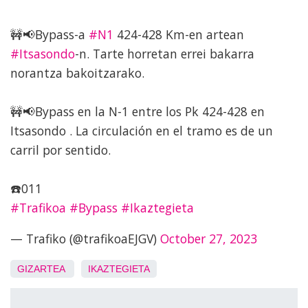
🚧📢Bypass-a
#N1
424-428 Km-en artean
#Itsasondo
-n. Tarte horretan errei bakarra
norantza bakoitzarako.
🚧📢Bypass en la N-1 entre los Pk 424-428 en
Itsasondo . La circulación en el tramo es de un
carril por sentido.
☎️011
#Trafikoa
#Bypass
#Ikaztegieta
— Trafiko (@trafikoaEJGV)
October 27, 2023
GIZARTEA
IKAZTEGIETA