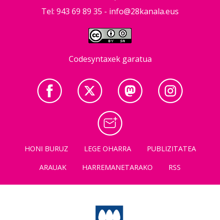
Tel: 943 69 89 35 -
info@28kanala.eus
Codesyntaxek garatua
HONI BURUZ
LEGE OHARRA
PUBLIZITATEA
ARAUAK
HARREMANETARAKO
RSS