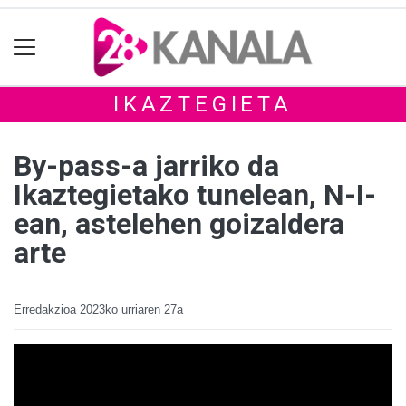
IKAZTEGIETA
By-pass-a jarriko da
Ikaztegietako tunelean, N-I-
ean, astelehen goizaldera
arte
Erredakzioa
2023ko urriaren 27a