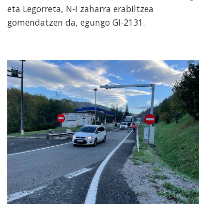
eta Legorreta, N-I zaharra erabiltzea
gomendatzen da, egungo GI-2131.