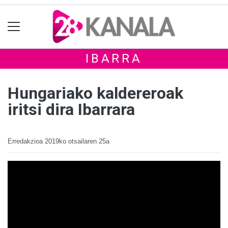
IBARRA
Hungariako kaldereroak
iritsi dira Ibarrara
Erredakzioa
2019ko otsailaren 25a