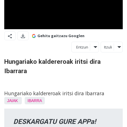
Gehitu gaitzazu Googlen
Entzun
Itzuli
Hungariako kaldereroak iritsi dira
Ibarrara
Hungariako kaldereroak iritsi dira Ibarrara
JAIAK
IBARRA
DESKARGATU GURE APPa!