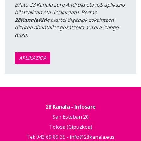
Bilatu 28 Kanala zure Android eta iOS aplikazio
bilatzailean eta deskargatu. Bertan
28KanalaKide
txartel digitalak eskaintzen
dizuten abantailez gozatzeko aukera izango
duzu.
APLIKAZIOA
28 Kanala - Infosare
San Esteban 20
Tolosa (Gipuzkoa)
Tel: 943 69 89 35 -
info@28kanala.eus