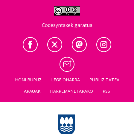
Codesyntaxek garatua
HONI BURUZ
LEGE OHARRA
PUBLIZITATEA
ARAUAK
HARREMANETARAKO
RSS