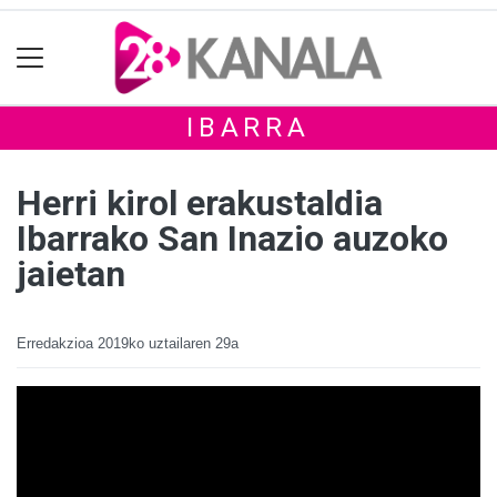
IBARRA
Herri kirol erakustaldia
Ibarrako San Inazio auzoko
jaietan
Erredakzioa
2019ko uztailaren 29a