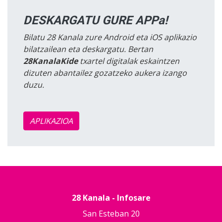
DESKARGATU GURE APPa!
Bilatu 28 Kanala zure Android eta iOS aplikazio
bilatzailean eta deskargatu. Bertan
28KanalaKide
txartel digitalak eskaintzen
dizuten abantailez gozatzeko aukera izango
duzu.
APLIKAZIOA
28 Kanala - Infosare
San Esteban 20