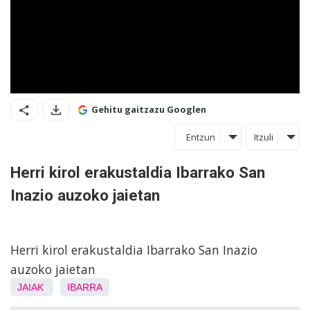
Gehitu gaitzazu Googlen
Entzun
Itzuli
Herri kirol erakustaldia Ibarrako San
Inazio auzoko jaietan
Herri kirol erakustaldia Ibarrako San Inazio
auzoko jaietan
JAIAK
IBARRA