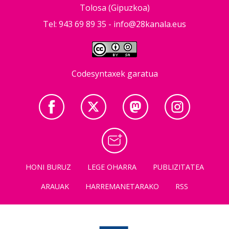
Tolosa (Gipuzkoa)
Tel: 943 69 89 35 -
info@28kanala.eus
Codesyntaxek garatua
HONI BURUZ
LEGE OHARRA
PUBLIZITATEA
ARAUAK
HARREMANETARAKO
RSS