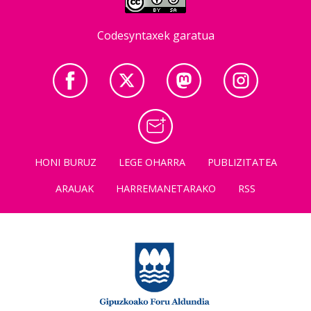
Codesyntaxek garatua
HONI BURUZ
LEGE OHARRA
PUBLIZITATEA
ARAUAK
HARREMANETARAKO
RSS