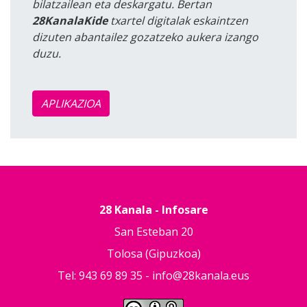
bilatzailean eta deskargatu. Bertan
28KanalaKide
txartel digitalak eskaintzen
dizuten abantailez gozatzeko aukera izango
duzu.
APLIKAZIOA
28 Kanala - Infosare
San Esteban 20
Tolosa (Gipuzkoa)
Tel: 943 69 89 35 -
info@28kanala.eus