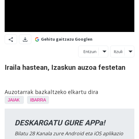
Gehitu gaitzazu Googlen
Entzun
Itzuli
Iraila hastean, Izaskun auzoa festetan
Auzotarrak bazkaltzeko elkartu dira
JAIAK
IBARRA
DESKARGATU GURE APPa!
Bilatu 28 Kanala zure Android eta iOS aplikazio