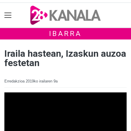
IBARRA
Iraila hastean, Izaskun auzoa
festetan
Erredakzioa
2019ko irailaren 9a