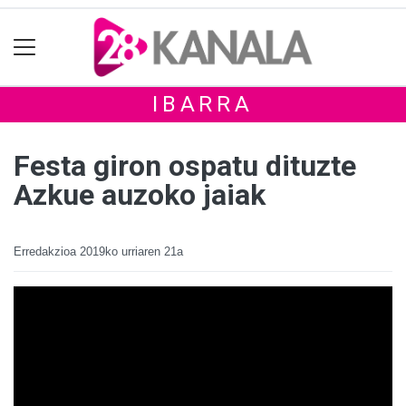
IBARRA
Festa giron ospatu dituzte
Azkue auzoko jaiak
Erredakzioa
2019ko urriaren 21a