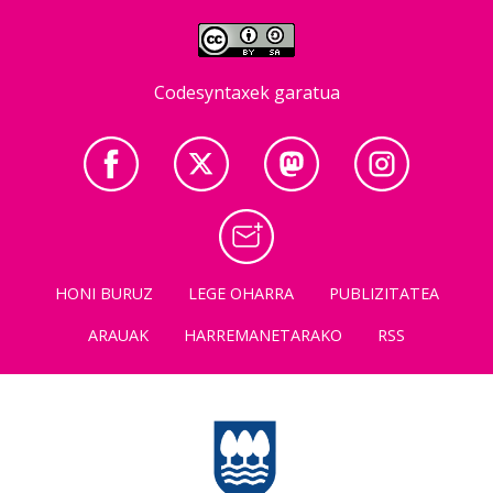
Codesyntaxek garatua
HONI BURUZ
LEGE OHARRA
PUBLIZITATEA
ARAUAK
HARREMANETARAKO
RSS