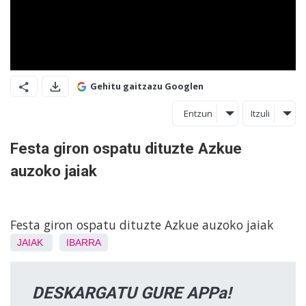
Gehitu gaitzazu Googlen
Entzun
Itzuli
Festa giron ospatu dituzte Azkue
auzoko jaiak
Festa giron ospatu dituzte Azkue auzoko jaiak
JAIAK
IBARRA
DESKARGATU GURE APPa!