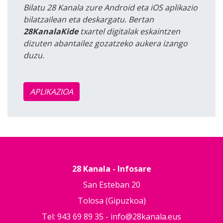
Bilatu 28 Kanala zure Android eta iOS aplikazio
bilatzailean eta deskargatu. Bertan
28KanalaKide
txartel digitalak eskaintzen
dizuten abantailez gozatzeko aukera izango
duzu.
APLIKAZIOA
28 Kanala - Infosare
San Esteban 20
Tolosa (Gipuzkoa)
Tel: 943 69 89 35 -
info@28kanala.eus