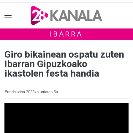
IBARRA
Giro bikainean ospatu zuten
Ibarran Gipuzkoako
ikastolen festa handia
Erredakzioa
2022ko urriaren 3a