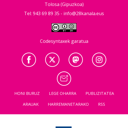
Tolosa (Gipuzkoa)
Tel: 943 69 89 35 -
info@28kanala.eus
Codesyntaxek garatua
HONI BURUZ
LEGE OHARRA
PUBLIZITATEA
ARAUAK
HARREMANETARAKO
RSS