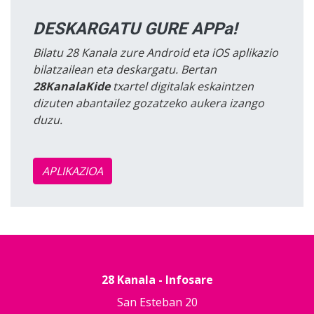
DESKARGATU GURE APPa!
Bilatu 28 Kanala zure Android eta iOS aplikazio
bilatzailean eta deskargatu. Bertan
28KanalaKide
txartel digitalak eskaintzen
dizuten abantailez gozatzeko aukera izango
duzu.
APLIKAZIOA
28 Kanala - Infosare
San Esteban 20