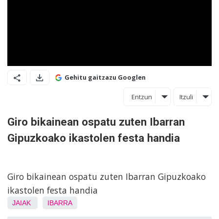
Gehitu gaitzazu Googlen
Entzun
Itzuli
Giro bikainean ospatu zuten Ibarran
Gipuzkoako ikastolen festa handia
Giro bikainean ospatu zuten Ibarran Gipuzkoako
ikastolen festa handia
JAIAK
IBARRA