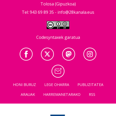
Tolosa (Gipuzkoa)
Tel: 943 69 89 35 -
info@28kanala.eus
Codesyntaxek garatua
HONI BURUZ
LEGE OHARRA
PUBLIZITATEA
ARAUAK
HARREMANETARAKO
RSS