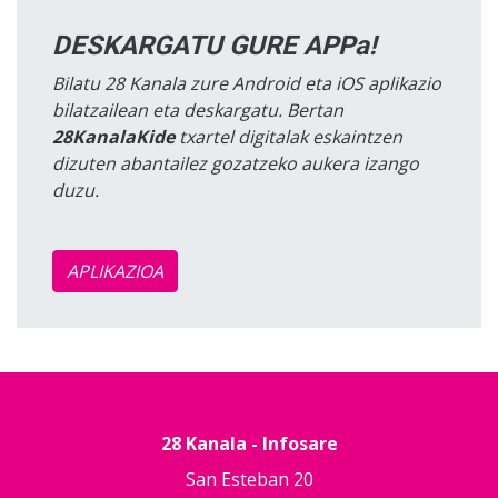
DESKARGATU GURE APPa!
Bilatu 28 Kanala zure Android eta iOS aplikazio
bilatzailean eta deskargatu. Bertan
28KanalaKide
txartel digitalak eskaintzen
dizuten abantailez gozatzeko aukera izango
duzu.
APLIKAZIOA
28 Kanala - Infosare
San Esteban 20