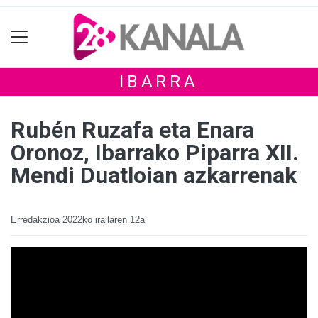
IBARRA
Rubén Ruzafa eta Enara
Oronoz, Ibarrako Piparra XII.
Mendi Duatloian azkarrenak
Erredakzioa
2022ko irailaren 12a