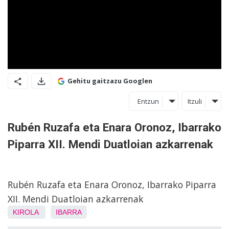
Gehitu gaitzazu Googlen
Entzun
Itzuli
Rubén Ruzafa eta Enara Oronoz, Ibarrako
Piparra XII. Mendi Duatloian azkarrenak
Rubén Ruzafa eta Enara Oronoz, Ibarrako Piparra
XII. Mendi Duatloian azkarrenak
KIROLA
IBARRA