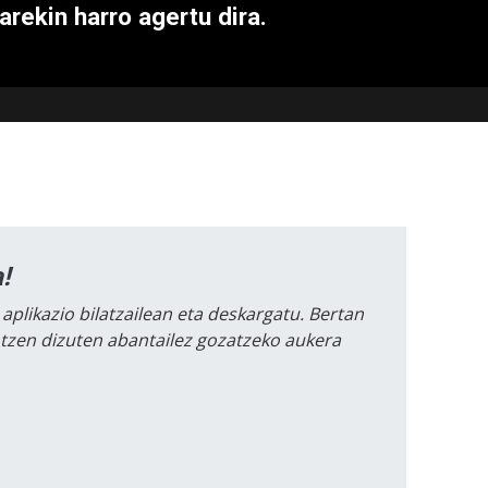
arekin harro agertu dira.
!
 aplikazio bilatzailean eta deskargatu. Bertan
intzen dizuten abantailez gozatzeko aukera