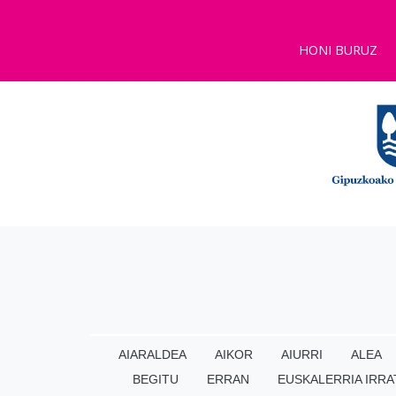
HONI BURUZ
AIARALDEA
AIKOR
AIURRI
ALEA
BEGITU
ERRAN
EUSKALERRIA IRRA