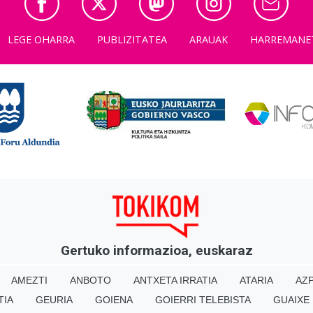
LEGE OHARRA
PUBLIZITATEA
ARAUAK
HARREMANE
Gertuko informazioa, euskaraz
AMEZTI
ANBOTO
ANTXETA IRRATIA
ATARIA
AZP
TIA
GEURIA
GOIENA
GOIERRI TELEBISTA
GUAIXE