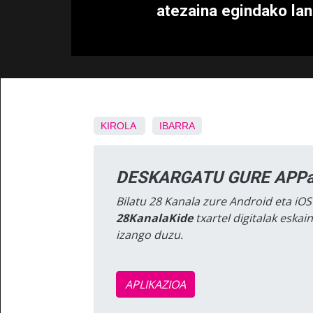
atezaina egindako lan
KIROLA
IBARRA
DESKARGATU GURE APPa
Bilatu 28 Kanala zure Android eta iOS
28KanalaKide
txartel digitalak eska
izango duzu.
APLIKAZIOA