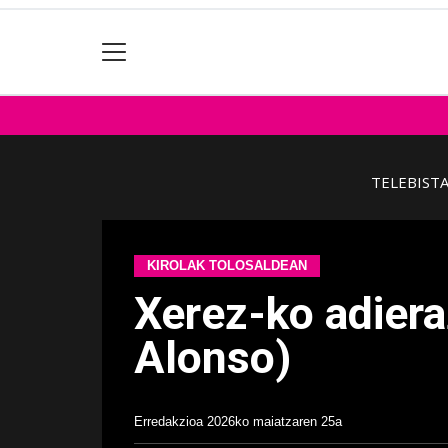
TELEBIST
KIROLAK TOLOSALDEAN
Xerez-ko adiera
Alonso)
Erredakzioa
2026ko maiatzaren 25a