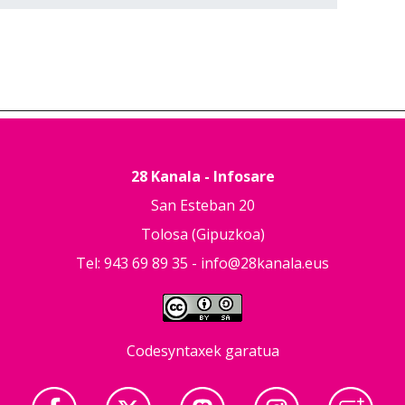
28 Kanala - Infosare
San Esteban 20
Tolosa (Gipuzkoa)
Tel: 943 69 89 35 -
info@28kanala.eus
Codesyntaxek garatua