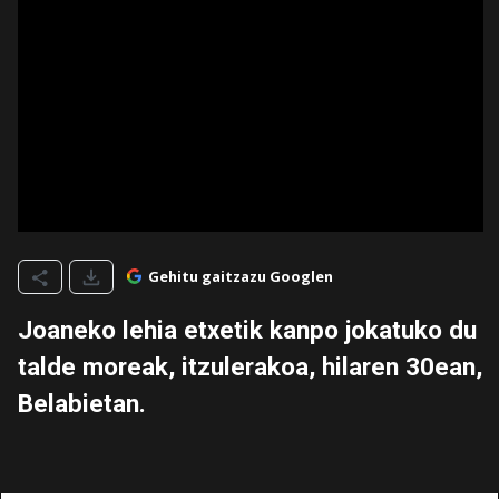
Gehitu gaitzazu Googlen
Joaneko lehia etxetik kanpo jokatuko du
talde moreak, itzulerakoa, hilaren 30ean,
Belabietan.