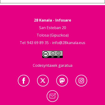
28 Kanala - Infosare
San Esteban 20
Tolosa (Gipuzkoa)
Tel: 943 69 89 35 -
info@28kanala.eus
Codesyntaxek garatua