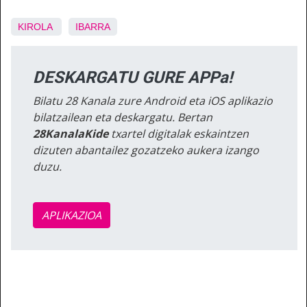
KIROLA
IBARRA
DESKARGATU GURE APPa!
Bilatu 28 Kanala zure Android eta iOS aplikazio
bilatzailean eta deskargatu. Bertan
28KanalaKide
txartel digitalak eskaintzen
dizuten abantailez gozatzeko aukera izango
duzu.
APLIKAZIOA