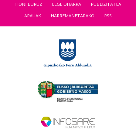
HONI BURUZ
LEGE OHARRA
PUBLIZITATEA
ARAUAK
HARREMANETARAKO
RSS