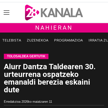
NAHIERAN
TELEBISTA
ZUZENEKOA
PROGRAMAZIOA
IRRATIA Z
TOLOSALDEA GERTUTIK
Alurr Dantza Taldearen 30.
urteurrena ospatzeko
emanaldi berezia eskaini
dute
Erredakzioa
2026ko maiatzaren 11