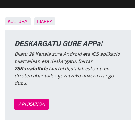
KULTURA
IBARRA
DESKARGATU GURE APPa!
Bilatu 28 Kanala zure Android eta iOS aplikazio
bilatzailean eta deskargatu. Bertan
28KanalaKide
txartel digitalak eskaintzen
dizuten abantailez gozatzeko aukera izango
duzu.
APLIKAZIOA