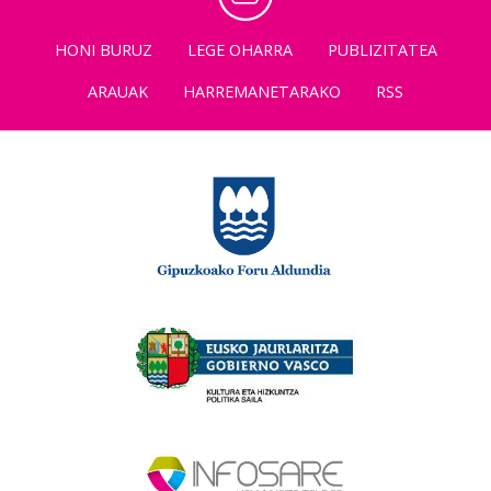
HONI BURUZ
LEGE OHARRA
PUBLIZITATEA
ARAUAK
HARREMANETARAKO
RSS