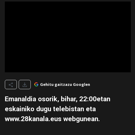
Gehitu gaitzazu Googlen
Emanaldia osorik, bihar, 22:00etan
eskainiko dugu telebistan eta
www.28kanala.eus webgunean.