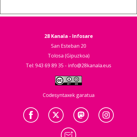
28 Kanala - Infosare
San Esteban 20
Tolosa (Gipuzkoa)
Tel: 943 69 89 35 -
info@28kanala.eus
Codesyntaxek garatua