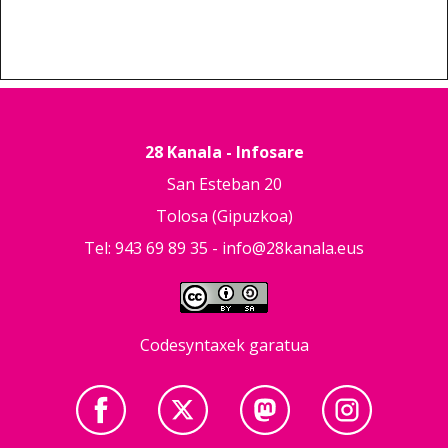
28 Kanala - Infosare
San Esteban 20
Tolosa (Gipuzkoa)
Tel: 943 69 89 35 -
info@28kanala.eus
Codesyntaxek garatua