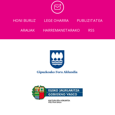
HONI BURUZ
LEGE OHARRA
PUBLIZITATEA
ARAUAK
HARREMANETARAKO
RSS