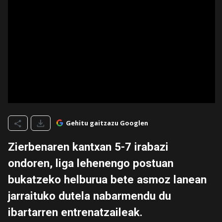
Gehitu gaitzazu Googlen
Zierbenaren kantxan 5-7 irabazi
ondoren, liga lehenengo postuan
bukatzeko helburua bete asmoz lanean
jarraituko dutela nabarmendu du
ibartarren entrenatzaileak.