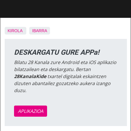
KIROLA
IBARRA
DESKARGATU GURE APPa!
Bilatu 28 Kanala zure Android eta iOS aplikazio
bilatzailean eta deskargatu. Bertan
28KanalaKide
txartel digitalak eskaintzen
dizuten abantailez gozatzeko aukera izango
duzu.
APLIKAZIOA